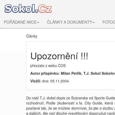
POŘÁDANÉ AKCE
ČLÁNKY A DOKUMENTY
FOTOG
Články
Upozornění !!!
převzato z webu ČOS
Autor příspěvku: Milan Petřík, T.J. Sokol Sokolo
Vložil:
dne: 05.11.2004
Do naší T.J. došel dopis ze Švýcarska od Sports Guide
rozhodnutí. Podle zkušeností s fa. City Guide, která
posílané tak, že se můžete domnívat, že jde o službu 
a dalších. Ale než dlouhé vysvětlování doporučuji navš