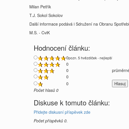
Milan Petřík
T.J. Sokol Sokolov
Další informace podává i Sdružení na Obranu Spotřebi
M.S. - CviK
Hodnocení článku:
0
pozn. 5 hvězdiček - nejlepší
0
0
průměrné
0
0
Počet hlasů 0
Diskuse k tomuto článku:
Přidejte diskusní příspěvek zde
Počet příspěvků 0.