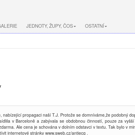
ALERIE
JEDNOTY, ŽUPY, ČOS
OSTATNÍ
v
, nabízející propagaci naší T.J. Protože se domníváme,že podobný dop
 sídlila v Barceloně a zabývala se obdobnou činností, pouze za vyšš
zdarma. Ale cena je schována v dolním odstavci v textu. Tak bylo v m
tívit internetové stránky www.sweb.cz/antiecg .