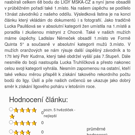
nasbírali celkem 68 bodu do LIGY MSKA-CZ a nyní jsme obsadili
v průběžném pořadí také 1.místo. Na našem úspěchu se podílelo
13nást závodníků z našeho oddílu. Výsledková listina je na konci
článku který vkládám do dokumentů i s fotografií. Jako tradičně
Lucka Paulišová se v absolutní kategorii žen umístila na 1.místě a
poradila i zkušenou mistryni z Chocně. Také v našich mužích
máme úspěchy. Ladislav Němeček obsadil 1.místo ve Formě
Quinta 5° a současně v absolutní kategorii mužů 3.místo. V
mužích oranžových se nám rýsuje další úspěšný závodník a to
17ti letý Petr Kudrna, který také obdržel vyšší pás 7.Stupeň. Dále
nesměle do bojů nastoupila Lucka Truhlíčková a přesto nakonec
celou svoji kategorii vyhrála. Nesmím zapomenou na ostatní, kteří
také velkou měrou přispěli k získání takového rekordního počtu
bodů do ligy. Úsilí a píle našich cvičenců se ukazuje jako dobrý
směr k získání ligového poháru v letošním roce.
Hodnocení článku:
pozn. 5 hvězdiček -
0
nejlepší
0
průměrné
0
hodnoceni: