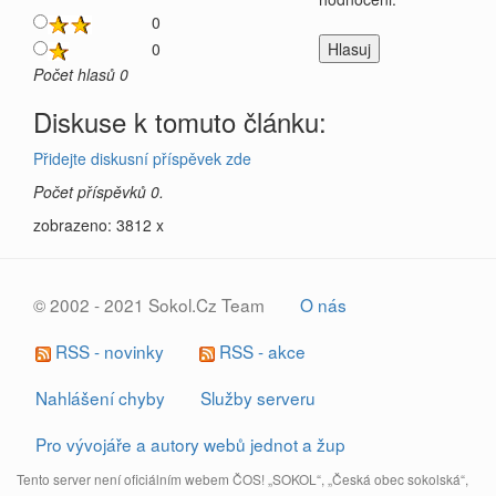
0
0
Počet hlasů 0
Diskuse k tomuto článku:
Přidejte diskusní příspěvek zde
Počet příspěvků 0.
zobrazeno: 3812 x
© 2002 - 2021 Sokol.Cz Team
O nás
RSS - novinky
RSS - akce
Nahlášení chyby
Služby serveru
Pro vývojáře a autory webů jednot a žup
Tento server není oficiálním webem ČOS! „SOKOL“, „Česká obec sokolská“,