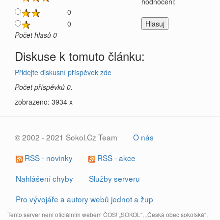
hodnoceni:
0
0
Počet hlasů 0
Diskuse k tomuto článku:
Přidejte diskusní příspěvek zde
Počet příspěvků 0.
zobrazeno: 3934 x
© 2002 - 2021 Sokol.Cz Team
O nás
RSS - novinky
RSS - akce
Nahlášení chyby
Služby serveru
Pro vývojáře a autory webů jednot a žup
Tento server není oficiálním webem ČOS! „SOKOL“, „Česká obec sokolská“,