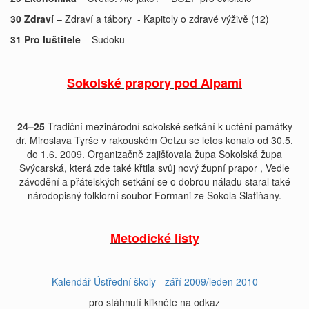
30 Zdraví
– Zdraví a tábory
- Kapitoly o zdravé výživě (12)
31 Pro luštitele
– Sudoku
Sokolské prapory pod Alpami
24–25
Tradiční mezinárodní sokolské setkání k uctění památky
dr. Miroslava Tyrše v rakouském Oetzu se letos konalo od 30.5.
do 1.6. 2009. Organizačně zajišťovala župa Sokolská župa
Švýcarská, která zde také křtila svůj nový župní prapor , Vedle
závodění a přátelských setkání se o dobrou náladu staral také
národopisný folklorní soubor Formani ze Sokola Slatiňany.
Metodické listy
Kalendář Ústřední školy - září 2009/leden 2010
pro stáhnutí klikněte na odkaz