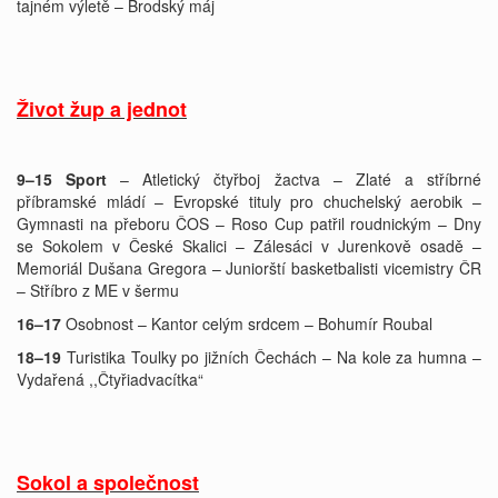
tajném výletě – Brodský máj
Život žup a jednot
9–15 Sport
– Atletický čtyřboj žactva – Zlaté a stříbrné
příbramské mládí – Evropské tituly pro chuchelský aerobik –
Gymnasti na přeboru ČOS – Roso Cup patřil roudnickým – Dny
se Sokolem v České Skalici – Zálesáci v Jurenkově osadě –
Memoriál Dušana Gregora – Juniorští basketbalisti vicemistry ČR
– Stříbro z ME v šermu
16–17
Osobnost – Kantor celým srdcem – Bohumír Roubal
18–19
Turistika Toulky po jižních Čechách – Na kole za humna –
Vydařená ,,Čtyřiadvacítka“
Sokol a společnost