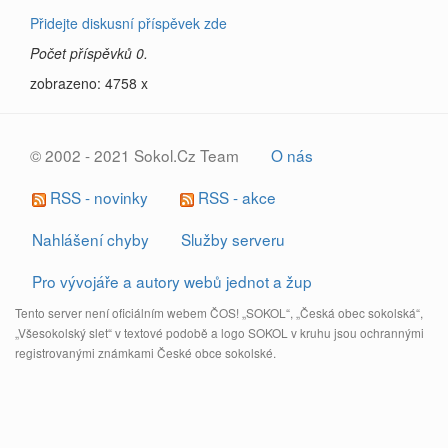
Přidejte diskusní příspěvek zde
Počet příspěvků 0.
zobrazeno: 4758 x
© 2002 - 2021 Sokol.Cz Team
O nás
RSS - novinky
RSS - akce
Nahlášení chyby
Služby serveru
Pro vývojáře a autory webů jednot a žup
Tento server není oficiálním webem ČOS! „SOKOL“, „Česká obec sokolská“,
„Všesokolský slet“ v textové podobě a logo SOKOL v kruhu jsou ochrannými
registrovanými známkami České obce sokolské.