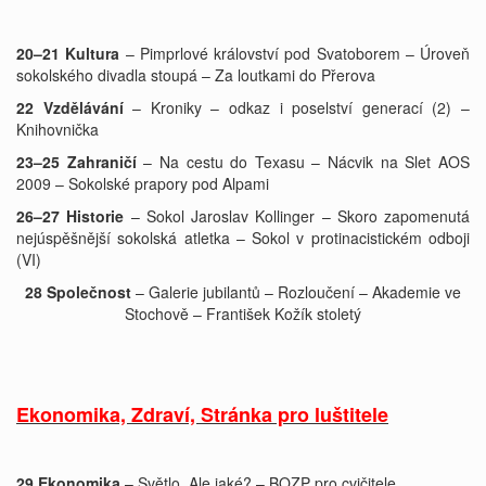
20–21 Kultura
– Pimprlové království pod Svatoborem – Úroveň
sokolského divadla stoupá – Za loutkami do Přerova
22 Vzdělávání
– Kroniky – odkaz i poselství generací (2) –
Knihovnička
23–25 Zahraničí
– Na cestu do Texasu – Nácvik na Slet AOS
2009 – Sokolské prapory pod Alpami
26–27 Historie
– Sokol Jaroslav Kollinger – Skoro zapomenutá
nejúspěšnější sokolská atletka – Sokol v protinacistickém odboji
(VI)
28 Společnost
– Galerie jubilantů – Rozloučení – Akademie ve
Stochově – František Kožík stoletý
Ekonomika, Zdraví, Stránka pro luštitele
29 Ekonomika
– Světlo. Ale jaké? – BOZP pro cvičitele