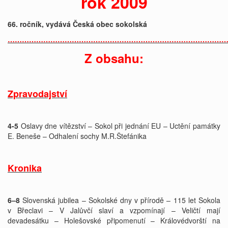
rok 2009
66. ročník, vydává Česká obec sokolská
…………………………………………
…………………………………………
Z obsahu:
Zpravodajství
4-5
Oslavy dne vítězství – Sokol při jednání EU – Uctění památky
E. Beneše – Odhalení sochy M.R.Štefánika
Kronika
6–8
Slovenská jubilea – Sokolské dny v přírodě – 115 let Sokola
v Břeclavi – V Jalůvčí slaví a vzpomínají – Veličtí mají
devadesátku – Holešovské připomenutí – Královédvorští na