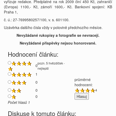
vyřizuje redakce. Předplatné na rok 2009 činí 450 Kč, zahraničí
(Evropa) 1100,- Kč, zámoří 1600,- Kč. Bankovní spojení: KB
Praha 1,
č. ú.: 27-7699580257/100, v. s. 601100.
Uzávěrka dalšího čísla vždy v polovině předchozího měsíce.
Nevyžádané rukopisy a fotografie se nevracejí.
Nevyžádané příspěvky nejsou honorované.
Hodnocení článku:
pozn. 5 hvězdiček -
0
nejlepší
1
průměrné
0
hodnoceni:
0
4
0
Počet hlasů 1
Diskuse k tomuto článku: