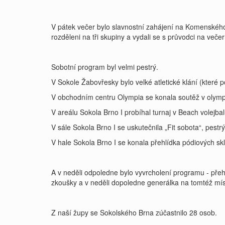
V pátek večer bylo slavnostní zahájení na Komenského 
rozděleni na tři skupiny a vydali se s průvodci na več
Sobotní program byl velmi pestrý.
V Sokole Žabovřesky bylo velké atletické klání (které p
V obchodním centru Olympia se konala soutěž v olymp
V areálu Sokola Brno I probíhal turnaj v Beach volejbalu
V sále Sokola Brno I se uskutečnila „Fit sobota“, pestrý
V hale Sokola Brno I se konala přehlídka pódiových sk
A v neděli odpoledne bylo vyvrcholení programu - př
zkoušky a v neděli dopoledne generálka na tomtéž mís
Z naší župy se Sokolského Brna zúčastnilo 28 osob.