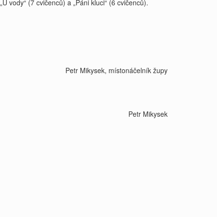
U vody“ (7 cvičenců) a „Páni kluci“ (6 cvičenců).
Petr Mikysek, místonáčelník župy
Petr Mikysek