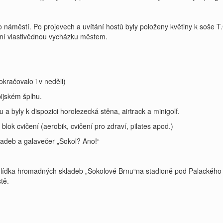
náměstí. Po projevech a uvítání hostů byly položeny květiny k soše T
erní vlastivědnou vycházku městem.
okračovalo i v neděli)
ijském šplhu.
 a byly k dispozici horolezecká stěna, airtrack a minigolf.
 blok cvičení (aerobik, cvičení pro zdraví, pilates apod.)
ladeb a galavečer „Sokol? Ano!“
ehlídka hromadných skladeb „Sokolové Brnu“na stadioně pod Palackého
tě.