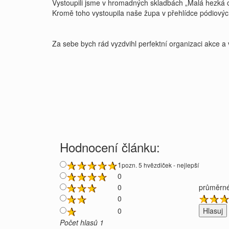
Vystoupili jsme v hromadných skladbách „Malá hezká chvi
Kromě toho vystoupila naše župa v přehlídce pódiovýc
Za sebe bych rád vyzdvihl perfektní organizaci akce a 
Hodnocení článku:
1
pozn. 5 hvězdiček - nejlepší
0
0
průměrné
0
0
Počet hlasů 1