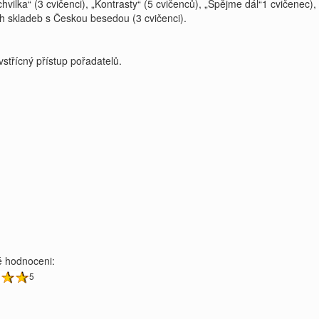
lka“ (3 cvičenci), „Kontrasty“ (5 cvičenců), „Spějme dál“1 cvičenec), „
h skladeb s Českou besedou (3 cvičenci).
vstřícný přístup pořadatelů.
 hodnoceni:
5