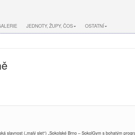
ALERIE
JEDNOTY, ŽUPY, ČOS
OSTATNÍ
ně
lská slavnost („malý slet“) „Sokolské Brno – SokolGym s bohatým pro