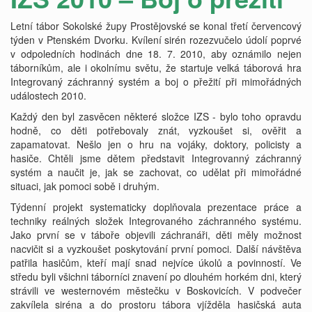
Letní tábor Sokolské župy Prostějovské se konal třetí červencový
týden v Ptenském Dvorku. Kvílení sirén rozezvučelo údolí poprvé
v odpoledních hodinách dne 18. 7. 2010, aby oznámilo nejen
táborníkům, ale i okolnímu světu, že startuje velká táborová hra
Integrovaný záchranný systém a boj o přežití při mimořádných
událostech 2010.
Každý den byl zasvěcen některé složce IZS - bylo toho opravdu
hodně, co děti potřebovaly znát, vyzkoušet si, ověřit a
zapamatovat. Nešlo jen o hru na vojáky, doktory, policisty a
hasiče. Chtěli jsme dětem představit Integrovanný záchranný
systém a naučit je, jak se zachovat, co udělat při mimořádné
situaci, jak pomoci sobě i druhým.
Týdenní projekt systematicky doplňovala prezentace práce a
techniky reálných složek Integrovaného záchranného systému.
Jako první se v táboře objevili záchranáři, děti měly možnost
nacvičit si a vyzkoušet poskytování první pomoci. Další návštěva
patřila hasičům, kteří mají snad nejvíce úkolů a povinností. Ve
středu byli všichni táborníci znavení po dlouhém horkém dni, který
strávili ve westernovém městečku v Boskovicích. V podvečer
zakvílela siréna a do prostoru tábora vjížděla hasičská auta