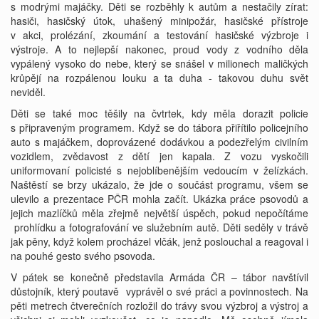
s modrými majáčky. Děti se rozběhly k autům a nestačily zírat:
hasiči, hasičský útok, uhašený minipožár, hasičské přístroje
v akci, prolézání, zkoumání a testování hasičské výzbroje i
výstroje. A to nejlepší nakonec, proud vody z vodního děla
vypálený vysoko do nebe, který se snášel v milionech maličkých
krůpějí na rozpálenou louku a ta duha - takovou duhu svět
neviděl.
Děti se také moc těšily na čvtrtek, kdy měla dorazit policie
s připraveným programem. Když se do tábora přiřítilo policejního
auto s majáčkem, doprovázené dodávkou a podezřelým civilním
vozidlem, zvědavost z dětí jen kapala. Z vozu vyskočili
uniformovaní policisté s nejoblíbenějším vedoucím v želízkách.
Naštěstí se brzy ukázalo, že jde o součást programu, všem se
ulevilo a prezentace PČR mohla začít. Ukázka práce psovodů a
jejich mazlíčků měla zřejmě největší úspěch, pokud nepočítáme
prohlídku a fotografování ve služebním autě. Děti seděly v trávě
jak pěny, když kolem procházel vlčák, jenž poslouchal a reagoval i
na pouhé gesto svého psovoda.
V pátek se konečně představila Armáda ČR – tábor navštívil
důstojník, který poutavě vyprávěl o své práci a povinnostech. Na
pěti metrech čtverečních rozložil do trávy svou výzbroj a výstroj a