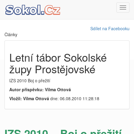
Toggl
navig
Sdílet na Facebooku
Články
Letní tábor Sokolské
župy Prostějovské
IZS 2010 Boj o přežití
Autor příspěvku: Vilma Ottová
Vložil: Vilma Ottová
dne: 06.08.2010 11:28:18
IZS 2010 – Boj o přežití