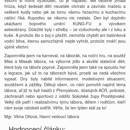
všichni si mohli vyzkoušet, co je napadlo. Mě osobně jímala
hrůza, když šedesát dětí neustále otvíralo a zavíralo mačetu a
veškeré kudly nebo jak se tomu všemu řezacímu a kuchacímu
náčiní říká. Kupodivu se nikomu nic nestalo. Den byl doplněn
ukázkami bojového umění KUNG-FU a výcvikem
sebeobrany. Důležité byly i střelby – ze vzduchovky ale i z luku a
kuše. A protože šlo o boj o přežití, nemohla chybět ani balónková
vodní bitva, kterou samozřejmě nejde vyhrát, protože mokří jsou
úplně všichni.
Zapomněla jsem na karneval, na táborák, na noční hru, na soutěž
Miss a Missák tábora, na výborné jídlo a skvělé statečné děti,
které byly na táboře poprvé. Zapomněla jsem také na spoustu her
a legrace, jak už to na táborech bývá, prostě se nedá všechno
vypsat. Dny byly nabité informacemi, modelovými situacemi,
soutěžemi a zážitky. Děkuji všem, co nám pomohli naplnit téma
tábora, ať již to byli hasiči z Přemyslovic, důstojník AČR, policisté,
záchranáři nebo sportovci z oddílů Sokolské župy Prostějovské.
Velký dík patří i realizačnímu týmu tábora, dětem i rodičům, kteří
nám svoje ratolesti svěřili. Věřte, že ten týden stál za to!
Mgr. Vilma Ottová, hlavní vedoucí tábora
Hodnocení článku: