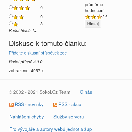
průměrné
0
hodnoceni:
0
2.6
8
Počet hlasů 14
Diskuse k tomuto článku:
Přidejte diskusní příspěvek zde
Počet příspěvků 0.
zobrazeno: 4957 x
© 2002 - 2021 Sokol.Cz Team
O nás
RSS - novinky
RSS - akce
Nahlášení chyby
Služby serveru
Pro vývojáře a autory webů jednot a žup