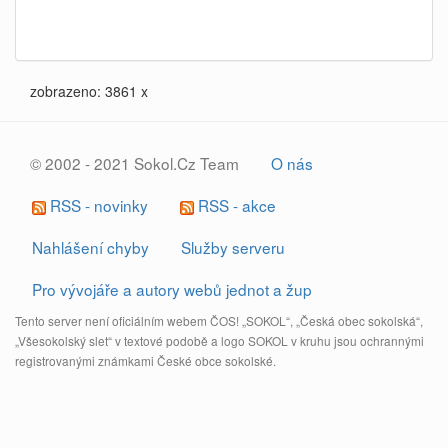
zobrazeno: 3861 x
© 2002 - 2021 Sokol.Cz Team
O nás
RSS - novinky
RSS - akce
Nahlášení chyby
Služby serveru
Pro vývojáře a autory webů jednot a žup
Tento server není oficiálním webem ČOS! „SOKOL“, „Česká obec sokolská“,
„Všesokolský slet“ v textové podobě a logo SOKOL v kruhu jsou ochrannými
registrovanými známkami České obce sokolské.