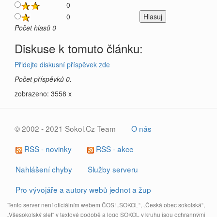
0
0
Počet hlasů 0
Diskuse k tomuto článku:
Přidejte diskusní příspěvek zde
Počet příspěvků 0.
zobrazeno: 3558 x
© 2002 - 2021 Sokol.Cz Team
O nás
RSS - novinky
RSS - akce
Nahlášení chyby
Služby serveru
Pro vývojáře a autory webů jednot a žup
Tento server není oficiálním webem ČOS! „SOKOL“, „Česká obec sokolská“,
„Všesokolský slet“ v textové podobě a logo SOKOL v kruhu jsou ochrannými