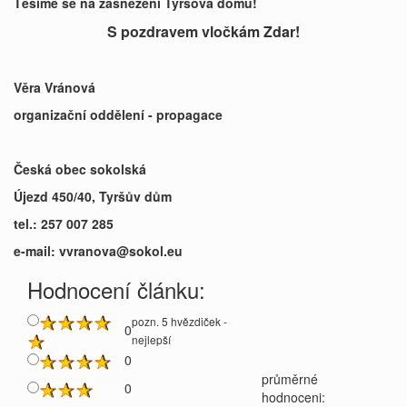
Těšíme se na zasněžení Tyršova domu!
S pozdravem vločkám Zdar!
Věra Vránová
organizační oddělení - propagace
Česká obec sokolská
Újezd 450/40, Tyršův dům
tel.: 257 007 285
e-mail: vvranova@sokol.eu
Hodnocení článku:
pozn. 5 hvězdiček -
0
nejlepší
0
průměrné
0
hodnoceni: