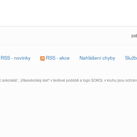
zo
RSS - novinky
RSS - akce
Nahlášení chyby
Služb
 sokolská“, „Všesokolský slet“ v textové podobě a logo SOKOL v kruhu jsou ochr