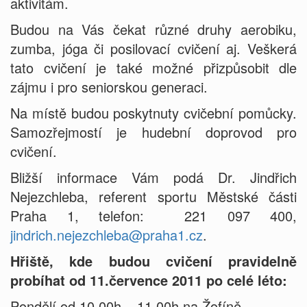
aktivitám.
Budou na Vás čekat různé druhy aerobiku,
zumba, jóga či posilovací cvičení aj. Veškerá
tato cvičení je také možné přizpůsobit dle
zájmu i pro seniorskou generaci.
Na místě budou poskytnuty cvičební pomůcky.
Samozřejmostí je hudební doprovod pro
cvičení.
Bližší informace Vám podá Dr. Jindřich
Nejezchleba, referent sportu Městské části
Praha 1, telefon: 221 097 400,
jindrich.nejezchleba@praha1.cz
.
Hřiště, kde budou cvičení pravidelně
probíhat od 11.července 2011 po celé léto:
Pondělí od 10.00h – 11.00h na Žofíně