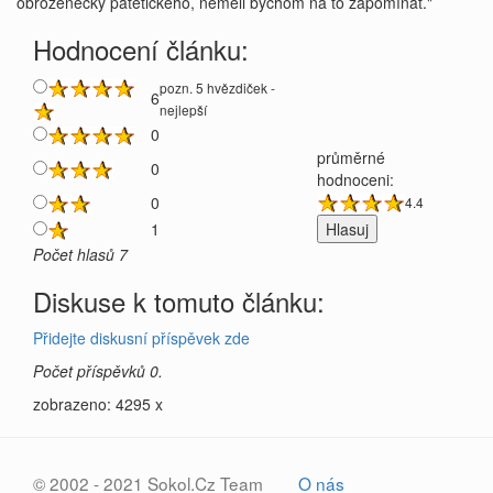
obrozenecky patetického, neměli bychom na to zapomínat."
Hodnocení článku:
pozn. 5 hvězdiček -
6
nejlepší
0
průměrné
0
hodnoceni:
0
4.4
1
Počet hlasů 7
Diskuse k tomuto článku:
Přidejte diskusní příspěvek zde
Počet příspěvků 0.
zobrazeno: 4295 x
© 2002 - 2021 Sokol.Cz Team
O nás