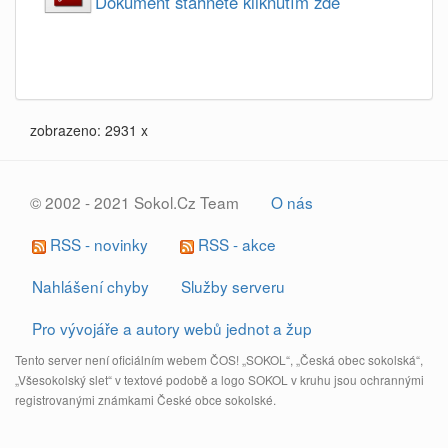
Dokument stahnete kliknutím zde
zobrazeno: 2931 x
© 2002 - 2021 Sokol.Cz Team
O nás
RSS - novinky
RSS - akce
Nahlášení chyby
Služby serveru
Pro vývojáře a autory webů jednot a žup
Tento server není oficiálním webem ČOS! „SOKOL“, „Česká obec sokolská“,
„Všesokolský slet“ v textové podobě a logo SOKOL v kruhu jsou ochrannými
registrovanými známkami České obce sokolské.