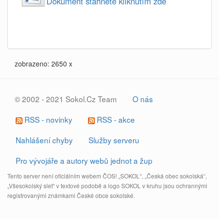
Dokument stahnete kliknutím zde
zobrazeno: 2650 x
© 2002 - 2021 Sokol.Cz Team
O nás
RSS - novinky
RSS - akce
Nahlášení chyby
Služby serveru
Pro vývojáře a autory webů jednot a žup
Tento server není oficiálním webem ČOS! „SOKOL“, „Česká obec sokolská“,
„Všesokolský slet“ v textové podobě a logo SOKOL v kruhu jsou ochrannými
registrovanými známkami České obce sokolské.