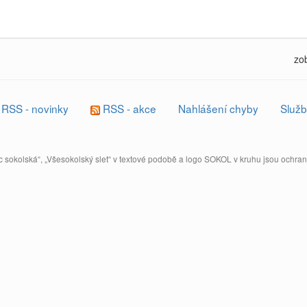
zo
RSS - novinky
RSS - akce
Nahlášení chyby
Služb
 sokolská“, „Všesokolský slet“ v textové podobě a logo SOKOL v kruhu jsou ochr