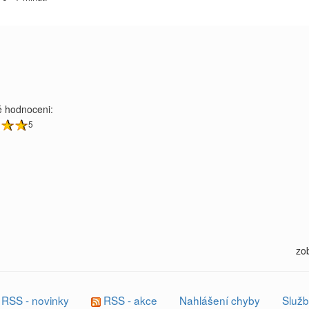
 hodnoceni:
5
zo
RSS - novinky
RSS - akce
Nahlášení chyby
Služb