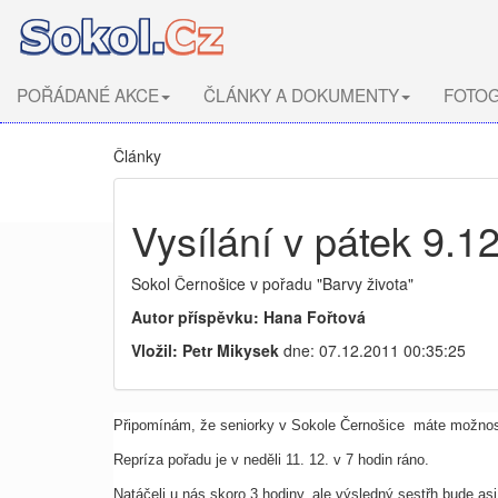
POŘÁDANÉ AKCE
ČLÁNKY A DOKUMENTY
FOTOG
Články
Vysílání v pátek 9.
Sokol Černošice v pořadu "Barvy života"
Autor příspěvku: Hana Fořtová
Vložil: Petr Mikysek
dne: 07.12.2011 00:35:25
Připomínám, že seniorky v Sokole Černošice máte možnost 
Repríza pořadu je v neděli 11. 12. v 7 hodin ráno.
Natáčeli u nás skoro 3 hodiny, ale výsledný sestřh bude asi 