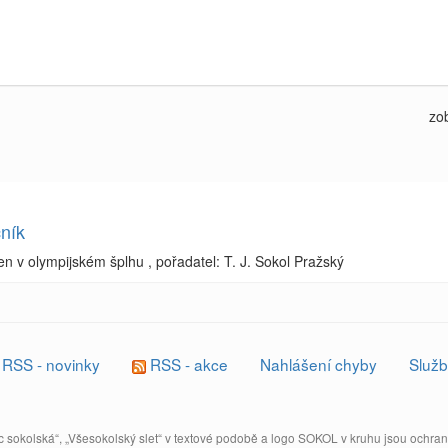
zo
ník
n v olympijském šplhu , pořadatel: T. J. Sokol Pražský
RSS - novinky
RSS - akce
Nahlášení chyby
Služb
 sokolská“, „Všesokolský slet“ v textové podobě a logo SOKOL v kruhu jsou ochr