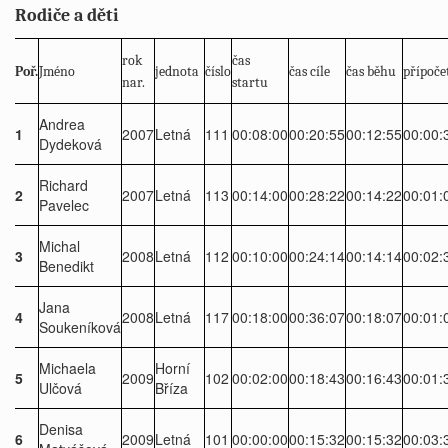
Rodiče a děti
rok
čas
Poř.
Jméno
jednota
číslo
čas cíle
čas běhu
přípoče
nar.
startu
Andrea
1
2007
Letná
111
00:08:00
00:20:55
00:12:55
00:00:
Dydeková
Richard
2
2007
Letná
113
00:14:00
00:28:22
00:14:22
00:01:
Pavelec
Michal
3
2008
Letná
112
00:10:00
00:24:14
00:14:14
00:02:
Benedikt
Jana
4
2008
Letná
117
00:18:00
00:36:07
00:18:07
00:01:
Soukeníková
Michaela
Horní
5
2009
102
00:02:00
00:18:43
00:16:43
00:01:
Ulčová
Bříza
Denisa
6
2009
Letná
101
00:00:00
00:15:32
00:15:32
00:03: