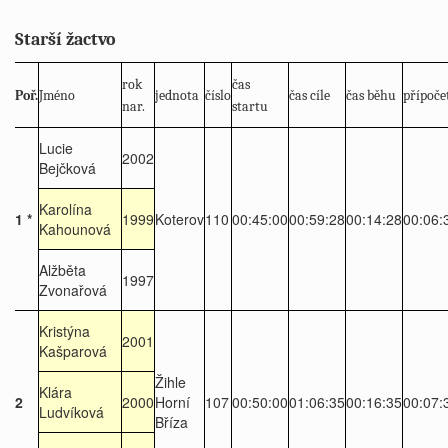
Starší žactvo
rok
čas
Poř.
Jméno
jednota
číslo
čas cíle
čas běhu
přípoče
nar.
startu
Lucie
2002
Bejčková
Karolína
1 *
1999
Koterov
110
00:45:00
00:59:28
00:14:28
00:06:
Kahounová
Alžběta
1997
Zvonařová
Kristýna
2001
Kašparová
Žihle
Klára
2
2000
Horní
107
00:50:00
01:06:35
00:16:35
00:07:
Ludvíková
Bříza