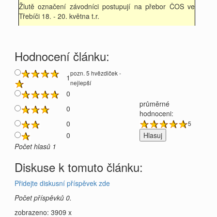
Žlutě označení závodníci postupují na přebor ČOS ve
Třebíči 18. - 20. května t.r.
Hodnocení článku:
pozn. 5 hvězdiček -
1
nejlepší
0
průměrné
0
hodnoceni:
0
5
0
Počet hlasů 1
Diskuse k tomuto článku:
Přidejte diskusní příspěvek zde
Počet příspěvků 0.
zobrazeno: 3909 x