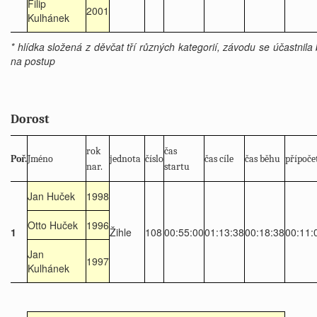
Filip
2001
Kulhánek
* hlídka složená z děvčat tří různých kategorií, závodu se účastnila
na postup
Dorost
rok
čas
Poř.
Jméno
jednota
číslo
čas cíle
čas běhu
přípoče
nar.
startu
Jan Huček
1998
Otto Huček
1996
1
Žihle
108
00:55:00
01:13:38
00:18:38
00:11:
Jan
1997
Kulhánek