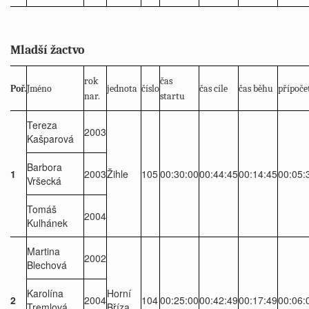
Mladší žactvo
rok
čas
Poř.
Jméno
jednota
číslo
čas cíle
čas běhu
přípoče
nar.
startu
Tereza
2003
Kašparová
Barbora
1
2003
Žihle
105
00:30:00
00:44:45
00:14:45
00:05:
Vršecká
Tomáš
2004
Kulhánek
Martina
2002
Blechová
Karolína
Horní
2
2004
104
00:25:00
00:42:49
00:17:49
00:06:
Tremlová
Bříza