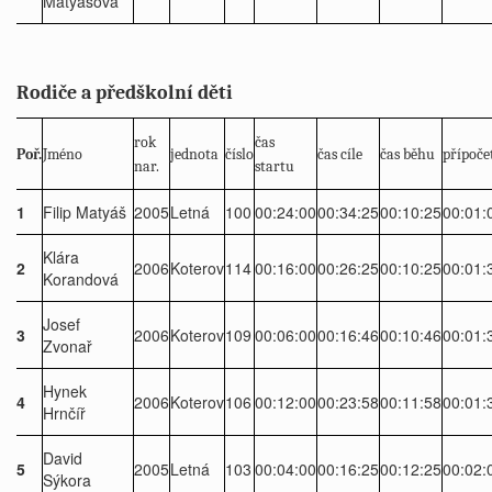
Matyášová
Rodiče a předškolní děti
rok
čas
Poř.
Jméno
jednota
číslo
čas cíle
čas běhu
přípoče
nar.
startu
1
Filip Matyáš
2005
Letná
100
00:24:00
00:34:25
00:10:25
00:01:
Klára
2
2006
Koterov
114
00:16:00
00:26:25
00:10:25
00:01:
Korandová
Josef
3
2006
Koterov
109
00:06:00
00:16:46
00:10:46
00:01:
Zvonař
Hynek
4
2006
Koterov
106
00:12:00
00:23:58
00:11:58
00:01:
Hrnčíř
David
5
2005
Letná
103
00:04:00
00:16:25
00:12:25
00:02:
Sýkora