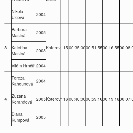
Nikola
2004
Ulčová
Barbora
2005
Mastná
3
Kateřina
Koterov
115
00:35:00
00:51:55
00:16:55
00:08:
2003
Mastná
Vilém Hrnčíř
2004
Tereza
2004
Kahounová
Zuzana
4
2005
Koterov
116
00:40:00
00:59:16
00:19:16
00:07:
Korandová
Diana
2005
Kumpová