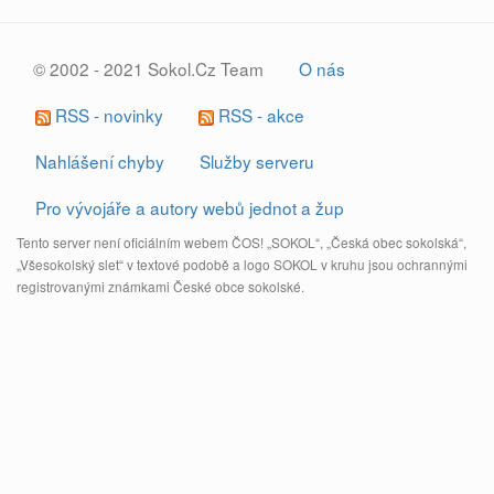
© 2002 - 2021 Sokol.Cz Team
O nás
RSS - novinky
RSS - akce
Nahlášení chyby
Služby serveru
Pro vývojáře a autory webů jednot a žup
Tento server není oficiálním webem ČOS! „SOKOL“, „Česká obec sokolská“,
„Všesokolský slet“ v textové podobě a logo SOKOL v kruhu jsou ochrannými
registrovanými známkami České obce sokolské.