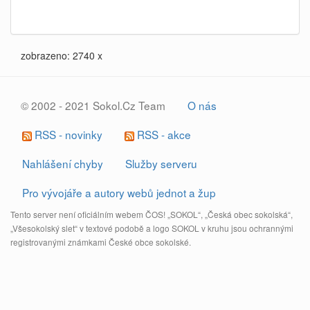
zobrazeno: 2740 x
© 2002 - 2021 Sokol.Cz Team
O nás
RSS - novinky
RSS - akce
Nahlášení chyby
Služby serveru
Pro vývojáře a autory webů jednot a žup
Tento server není oficiálním webem ČOS! „SOKOL“, „Česká obec sokolská“,
„Všesokolský slet“ v textové podobě a logo SOKOL v kruhu jsou ochrannými
registrovanými známkami České obce sokolské.