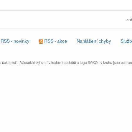
zo
RSS - novinky
RSS - akce
Nahlášení chyby
Služb
 sokolská“, „Všesokolský slet“ v textové podobě a logo SOKOL v kruhu jsou ochr