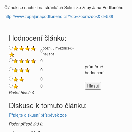
Článek se nachízí na stránkách Sokolské župy Jana Podlipného.
http://www.zupajanapodlipneho.cz/?do=zobrazdok&id=538
Hodnocení článku:
pozn. 5 hvězdiček -
0
nejlepší
0
průměrné
0
hodnoceni:
0
0
Počet hlasů 0
Diskuse k tomuto článku:
Přidejte diskusní příspěvek zde
Počet příspěvků 0.