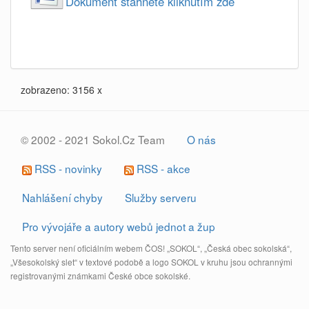
Dokument stahnete kliknutím zde
zobrazeno: 3156 x
© 2002 - 2021 Sokol.Cz Team
O nás
RSS - novinky
RSS - akce
Nahlášení chyby
Služby serveru
Pro vývojáře a autory webů jednot a žup
Tento server není oficiálním webem ČOS! „SOKOL“, „Česká obec sokolská“,
„Všesokolský slet“ v textové podobě a logo SOKOL v kruhu jsou ochrannými
registrovanými známkami České obce sokolské.