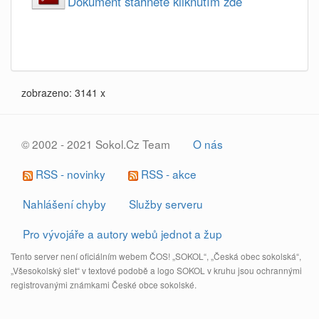
Dokument stahnete kliknutím zde
zobrazeno: 3141 x
© 2002 - 2021 Sokol.Cz Team
O nás
RSS - novinky
RSS - akce
Nahlášení chyby
Služby serveru
Pro vývojáře a autory webů jednot a žup
Tento server není oficiálním webem ČOS! „SOKOL“, „Česká obec sokolská“,
„Všesokolský slet“ v textové podobě a logo SOKOL v kruhu jsou ochrannými
registrovanými známkami České obce sokolské.