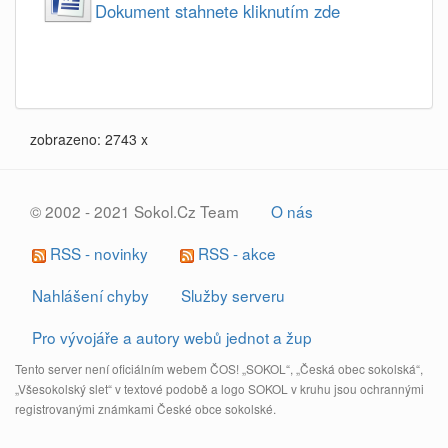
Dokument stahnete kliknutím zde
zobrazeno: 2743 x
© 2002 - 2021 Sokol.Cz Team
O nás
RSS - novinky
RSS - akce
Nahlášení chyby
Služby serveru
Pro vývojáře a autory webů jednot a žup
Tento server není oficiálním webem ČOS! „SOKOL“, „Česká obec sokolská“,
„Všesokolský slet“ v textové podobě a logo SOKOL v kruhu jsou ochrannými
registrovanými známkami České obce sokolské.