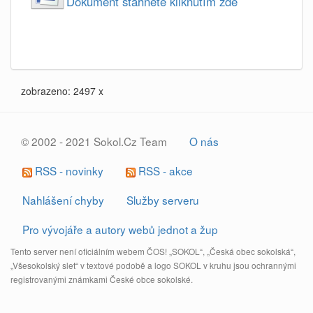
Dokument stahnete kliknutím zde
zobrazeno: 2497 x
© 2002 - 2021 Sokol.Cz Team
O nás
RSS - novinky
RSS - akce
Nahlášení chyby
Služby serveru
Pro vývojáře a autory webů jednot a žup
Tento server není oficiálním webem ČOS! „SOKOL“, „Česká obec sokolská“,
„Všesokolský slet“ v textové podobě a logo SOKOL v kruhu jsou ochrannými
registrovanými známkami České obce sokolské.