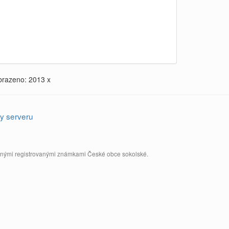
brazeno: 2013 x
y serveru
annými registrovanými známkami České obce sokolské.