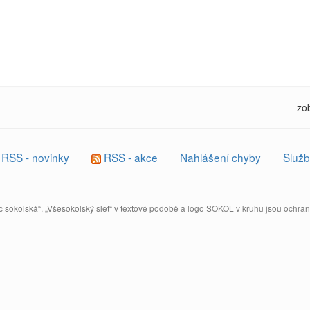
zo
RSS - novinky
RSS - akce
Nahlášení chyby
Služb
 sokolská“, „Všesokolský slet“ v textové podobě a logo SOKOL v kruhu jsou ochr