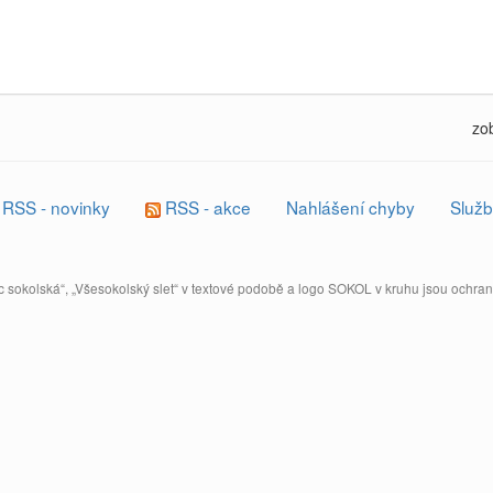
zo
RSS - novinky
RSS - akce
Nahlášení chyby
Služb
 sokolská“, „Všesokolský slet“ v textové podobě a logo SOKOL v kruhu jsou ochr