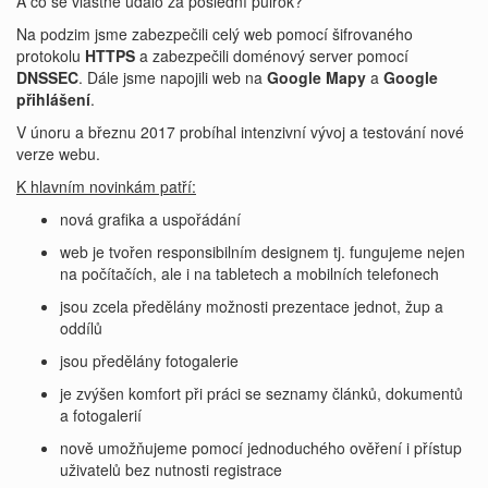
A co se vlastně událo za poslední půlrok?
Na podzim jsme zabezpečili celý web pomocí šifrovaného
protokolu
HTTPS
a zabezpečili doménový server pomocí
DNSSEC
. Dále jsme napojili web na
Google Mapy
a
Google
přihlášení
.
V únoru a březnu 2017 probíhal intenzivní vývoj a testování nové
verze webu.
K hlavním novinkám patří:
nová grafika a uspořádání
web je tvořen responsibilním designem tj. fungujeme nejen
na počítačích, ale i na tabletech a mobilních telefonech
jsou zcela předělány možnosti prezentace jednot, žup a
oddílů
jsou předělány fotogalerie
je zvýšen komfort při práci se seznamy článků, dokumentů
a fotogalerií
nově umožňujeme pomocí jednoduchého ověření i přístup
uživatelů bez nutnosti registrace