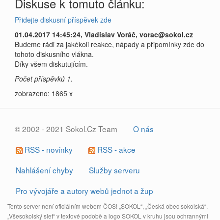
Diskuse k tomuto článku:
Přidejte diskusní příspěvek zde
01.04.2017 14:45:24, Vladislav Voráč, vorac@sokol.cz
Budeme rádi za jakékoli reakce, nápady a připomínky zde do
tohoto diskusního vlákna.
Díky všem diskutujícím.
Počet příspěvků 1.
zobrazeno: 1865 x
© 2002 - 2021 Sokol.Cz Team
O nás
RSS - novinky
RSS - akce
Nahlášení chyby
Služby serveru
Pro vývojáře a autory webů jednot a žup
Tento server není oficiálním webem ČOS! „SOKOL“, „Česká obec sokolská“,
„Všesokolský slet“ v textové podobě a logo SOKOL v kruhu jsou ochrannými