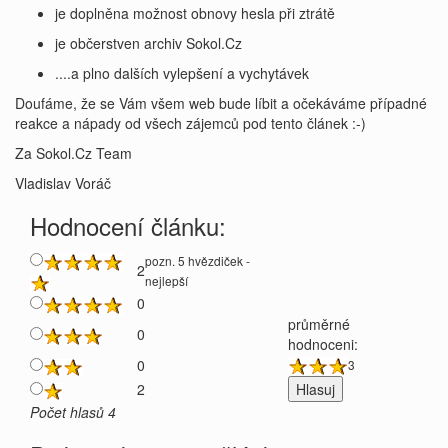
je doplněna možnost obnovy hesla při ztrátě
je občerstven archiv Sokol.Cz
....a plno dalších vylepšení a vychytávek
Doufáme, že se Vám všem web bude líbit a očekáváme případné
reakce a nápady od všech zájemců pod tento článek :-)
Za Sokol.Cz Team
Vladislav Voráč
Hodnocení článku:
pozn. 5 hvězdiček -
2
nejlepší
0
průměrné
0
hodnoceni:
0
3
2
Počet hlasů 4