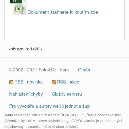
Dokument stahnete kliknutím zde
zobrazeno: 1428 x
© 2002 - 2021 Sokol.Cz Team
O nás
RSS - novinky
RSS - akce
Nahlášení chyby
Služby serveru
Pro vývojáře a autory webů jednot a žup
Tento server není oficiálním webem ČOS! „SOKOL“, „Česká obec sokolská“,
„Všesokolský slet“ v textové podobě a logo SOKOL v kruhu jsou ochrannými
registrovanými známkami České obce sokolské.