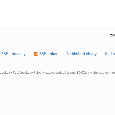
zo
RSS - novinky
RSS - akce
Nahlášení chyby
Služb
 sokolská“, „Všesokolský slet“ v textové podobě a logo SOKOL v kruhu jsou ochr