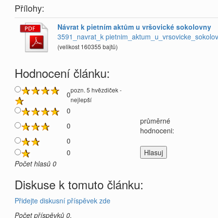
Přílohy:
Návrat k pietním aktům u vršovické sokolovny
3591_navrat_k pietnim_aktum_u_vrsovicke_sokolov
(velikost 160355 bajtů)
Hodnocení článku:
pozn. 5 hvězdiček -
0
nejlepší
0
průměrné
0
hodnoceni:
0
0
Počet hlasů 0
Diskuse k tomuto článku:
Přidejte diskusní příspěvek zde
Počet příspěvků 0.