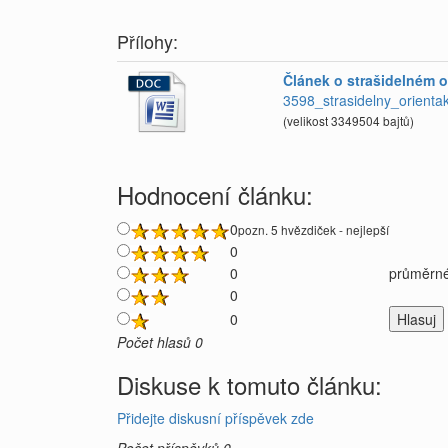
Přílohy:
Článek o strašidelném 
3598_strasidelny_orienta
(velikost 3349504 bajtů)
Hodnocení článku:
0
pozn. 5 hvězdiček - nejlepší
0
0
průměrné
0
0
Počet hlasů 0
Diskuse k tomuto článku:
Přidejte diskusní příspěvek zde