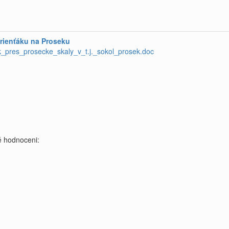
orienťáku na Proseku
k_pres_prosecke_skaly_v_t.j._sokol_prosek.doc
 hodnoceni: