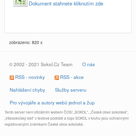
Dokument stahnete kliknutím zde
zobrazeno: 820 x
© 2002 - 2021 Sokol.Cz Team
O nás
RSS - novinky
RSS - akce
Nahlášení chyby
Služby serveru
Pro vývojáře a autory webů jednot a žup
Tento server není oficiálním webem ČOS! „SOKOL“, „Česká obec sokolská“,
„Všesokolský slet“ v textové podobě a logo SOKOL v kruhu jsou ochrannými
registrovanými známkami České obce sokolské.