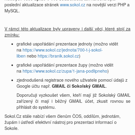
poslední aktualizace stránek
www.sokol.cz
na novější verzi PHP a
MySQL.
V rámci této aktualizace byly upraveny i další věci, které stojí za
zmínku:
grafické uspořádání prezentace jednoty (možno vidět
na
https://www.sokol.cz/jednota/700-t-j-sokol-
liben
nebo
https://branik.sokol.cz
)
grafické uspořádání prezentace župy (možno vidět
na
https://www.sokol.cz/zupa/1-jana-podlipneho
)
zjednodušená registrace nového uživatele pomocí údajů z
Google účtu např.
GMAIL či Sokolský GMAIL
.
Doporučuji vyzkoušet všem, kteří mají již Sokolský GMAIL
zařízený či mají i běžný GMAIL účet, zkusit rovnou se
přihlásit do systému.
Sokol.Cz stále nabízí všem členům ČOS, oddílům, jednotám,
župám i ústředí efektivní nástroj pro prezentaci informací o
Sokole.