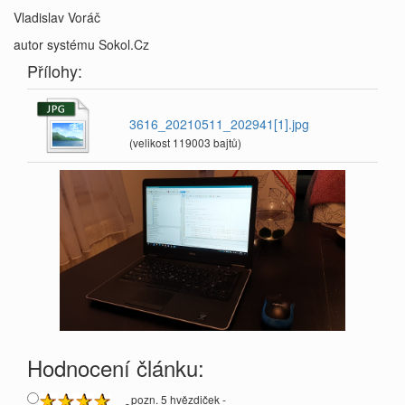
Vladislav Voráč
autor systému Sokol.Cz
Přílohy:
3616_20210511_202941[1].jpg
(velikost 119003 bajtů)
Hodnocení článku:
pozn. 5 hvězdiček -