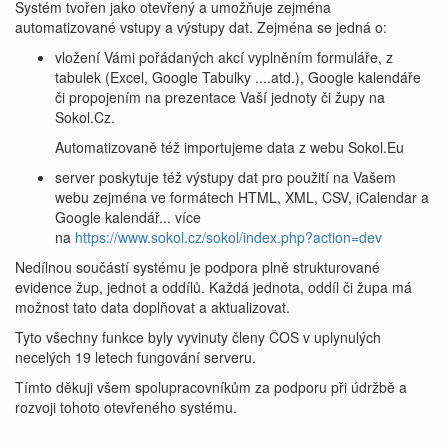
Systém tvořen jako otevřený a umožňuje zejména
automatizované vstupy a výstupy dat. Zejména se jedná o:
vložení Vámi pořádaných akcí vyplněním formuláře, z
tabulek (Excel, Google Tabulky ....atd.), Google kalendáře
či propojením na prezentace Vaší jednoty či župy na
Sokol.Cz.
Automatizovaně též importujeme data z webu Sokol.Eu
server poskytuje též výstupy dat pro použití na Vašem
webu zejména ve formátech HTML, XML, CSV, iCalendar a
Google kalendář... více
na
https://www.sokol.cz/sokol/index.php?action=dev
Nedílnou součástí systému je podpora plně strukturované
evidence žup, jednot a oddílů. Každá jednota, oddíl či župa má
možnost tato data doplňovat a aktualizovat.
Tyto všechny funkce byly vyvinuty členy ČOS v uplynulých
necelých 19 letech fungování serveru.
Tímto děkuji všem spolupracovníkům za podporu při údržbě a
rozvoji tohoto otevřeného systému.