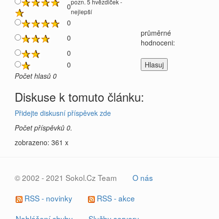
pozn. 5 hvězdiček -
0
nejlepší
0
průměrné
0
hodnoceni:
0
0
Počet hlasů 0
Diskuse k tomuto článku:
Přidejte diskusní příspěvek zde
Počet příspěvků 0.
zobrazeno: 361 x
© 2002 - 2021 Sokol.Cz Team
O nás
RSS - novinky
RSS - akce
Nahlášení chyby
Služby serveru