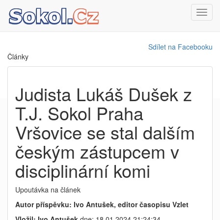
Toggl
navig
Sdílet na Facebooku
Články
Judista Lukáš Dušek z
T.J. Sokol Praha
Vršovice se stal dalším
českým zástupcem v
disciplinární komi
Upoutávka na článek
Autor příspěvku: Ivo Antušek, editor časopisu Vzlet
Vložil: Ivo Antušek
dne: 18.01.2024 21:24:34