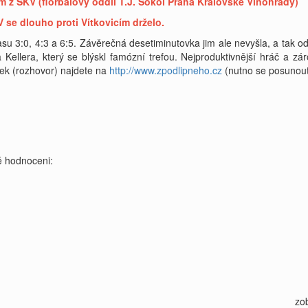
 z SKV (florbalový oddíl T.J. Sokol Praha Královské Vinohrady)
V se dlouho proti Vítkovicím drželo.
asu 3:0, 4:3 a 6:5. Závěrečná desetiminutovka jim ale nevyšla, a tak
 Kellera, který se blýskl famózní trefou. Nejproduktivnější hráč a zá
nek (rozhovor) najdete na
http://www.zpodlipneho.cz
(nutno se posunout
 hodnoceni:
zo