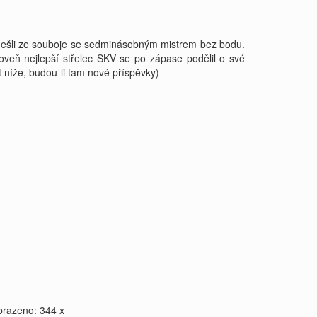
 odešli ze souboje se sedminásobným mistrem bez bodu.
roveň nejlepší střelec SKV se po zápase podělil o své
 níže, budou-li tam nové příspěvky)
brazeno: 344 x