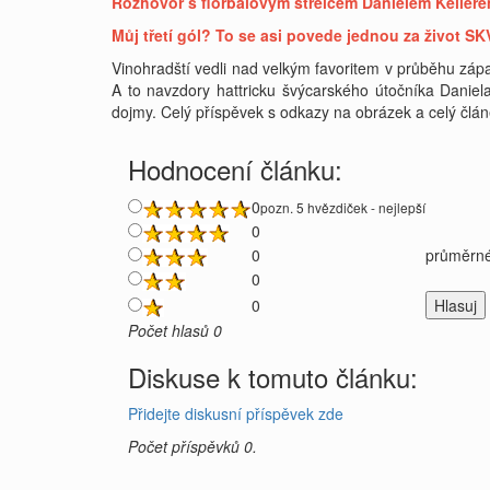
Rozhovor s florbalovým střelcem Danielem Kellerem
Můj třetí gól? To se asi povede jednou za život SK
Vinohradští vedli nad velkým favoritem v průběhu záp
A to navzdory hattricku švýcarského útočníka Daniela
dojmy. Celý příspěvek s odkazy na obrázek a celý člá
Hodnocení článku:
0
pozn. 5 hvězdiček - nejlepší
0
0
průměrné
0
0
Počet hlasů 0
Diskuse k tomuto článku:
Přidejte diskusní příspěvek zde
Počet příspěvků 0.