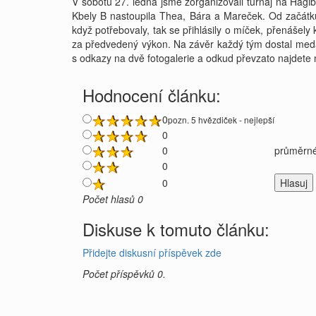
V sobotu 27. ledna jsme zorganizovali turnaj na Hagib
Kbely B nastoupila Thea, Bára a Mareček. Od začátku
když potřebovaly, tak se přihlásily o míček, přenáše
za předvedený výkon. Na závěr každý tým dostal med
s odkazy na dvě fotogalerie a odkud převzato najdete
Hodnocení článku:
0
pozn. 5 hvězdiček - nejlepší
0
0
průměrné
0
0
Počet hlasů 0
Diskuse k tomuto článku:
Přidejte diskusní příspěvek zde
Počet příspěvků 0.