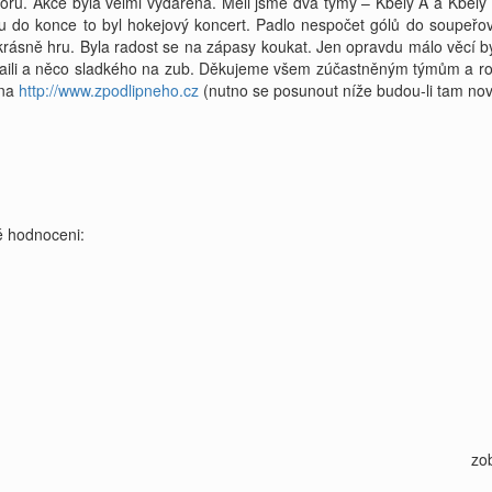
oru. Akce byla velmi vydařená. Měli jsme dva týmy – Kbely A a Kbely 
 do konce to byl hokejový koncert. Padlo nespočet gólů do soupeřový
ly krásně hru. Byla radost se na zápasy koukat. Jen opravdu málo věcí
aili a něco sladkého na zub. Děkujeme všem zúčastněným týmům a ro
 na
http://www.zpodlipneho.cz
(nutno se posunout níže budou-li tam nov
 hodnoceni:
zo