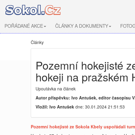
POŘÁDANÉ AKCE
ČLÁNKY A DOKUMENTY
FOTOG
Články
Pozemní hokejisté z
hokeji na pražském 
Upoutávka na článek
Autor příspěvku: Ivo Antušek, editor časopisu V
Vložil: Ivo Antušek
dne: 30.01.2024 21:51:53
Pozemní hokejisté ze Sokola Kbely uspořádali tur