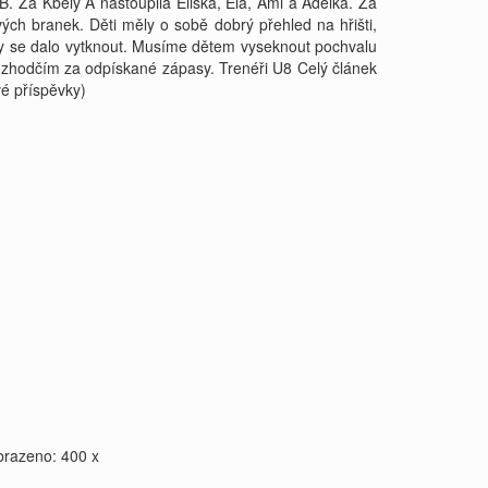
B. Za Kbely A nastoupila Eliška, Ela, Ami a Adélka. Za
ch branek. Děti měly o sobě dobrý přehled na hřišti,
 by se dalo vytknout. Musíme dětem vyseknout pochvalu
zhodčím za odpískané zápasy. Trenéři U8 Celý článek
é příspěvky)
brazeno: 400 x