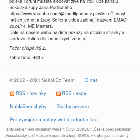
polské Toruňi můžete sledovat živě na YouTube kanálu
Sokolské župy Jana Podlipného
https://www.youtube.com/@zpodlipneho v playlistu Činnost
našich jednot a župy. Sdílena videa začínají názvem EMACI
2024/14. ME Masters.
Dále na našem webu najdete odkazy na oficiální stránky a
startovní listinu dle jednotlivých zemí aj.
Počet příspěvků 2.
zobrazeno: 463 x
© 2002 - 2021 Sokol.Cz Team
O nás
RSS - novinky
RSS - akce
Nahlášení chyby
Služby serveru
Pro vývojáře a autory webů jednot a žup
Tento server není oficiálním webem ČOS! „SOKOL“, „Česká obec sokolská“,
„Všesokolský slet“ v textové podobě a logo SOKOL v kruhu jsou ochrannými