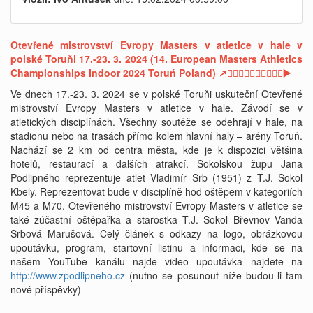
Otevřené mistrovství Evropy Masters v atletice v hale v
polské Toruňi 17.-23. 3. 2024 (14. European Masters Athletics
Championships Indoor 2024 Toruń Poland) ↗🏌🏼🏌🏻‍♀️🏃‍♂🏃🏻‍♀️▶️
Ve dnech 17.-23. 3. 2024 se v polské Toruňi uskuteční Otevřené
mistrovství Evropy Masters v atletice v hale. Závodí se v
atletických disciplínách. Všechny soutěže se odehrají v hale, na
stadionu nebo na trasách přímo kolem hlavní haly – arény Toruň.
Nachází se 2 km od centra města, kde je k dispozici většina
hotelů, restaurací a dalších atrakcí. Sokolskou župu Jana
Podlipného reprezentuje atlet Vladimír Srb (1951) z T.J. Sokol
Kbely. Reprezentovat bude v disciplíně hod oštěpem v kategoriích
M45 a M70. Otevřeného mistrovství Evropy Masters v atletice se
také zúčastní oštěpařka a starostka T.J. Sokol Břevnov Vanda
Srbová Marušová. Celý článek s odkazy na logo, obrázkovou
upoutávku, program, startovní listinu a informaci, kde se na
našem YouTube kanálu najde video upoutávka najdete na
http://www.zpodlipneho.cz
(nutno se posunout níže budou-li tam
nové příspěvky)