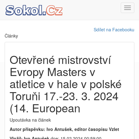
Toggl
navig
Sdílet na Facebooku
Články
Otevřené mistrovství
Evropy Masters v
atletice v hale v polské
Toruňi 17.-23. 3. 2024
(14. European
Upoutávka na článek
Autor příspěvku: Ivo Antušek, editor časopisu Vzlet
Vložil: Ivo Antušek
dne: 15.02.2024 00:59:00