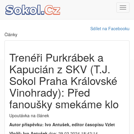
Toggl
navig
Sdílet na Facebooku
Články
Trenéři Purkrábek a
Kapucián z SKV (T.J.
Sokol Praha Královské
Vinohrady): Před
fanoušky smekáme klo
Upoutávka na článek
Autor příspěvku: Ivo Antušek, editor časopisu Vzlet
Vložil: Ivo Antušek
dne: 29.03.2024 18:42:14