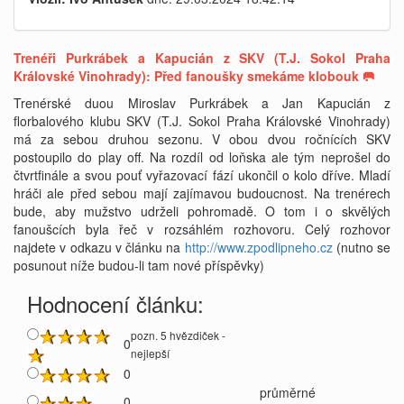
Trenéři Purkrábek a Kapucián z SKV (T.J. Sokol Praha
Královské Vinohrady): Před fanoušky smekáme klobouk 🥅
Trenérské duou Miroslav Purkrábek a Jan Kapucián z
florbalového klubu SKV (T.J. Sokol Praha Královské Vinohrady)
má za sebou druhou sezonu. V obou dvou ročnících SKV
postoupilo do play off. Na rozdíl od loňska ale tým neprošel do
čtvrtfinále a svou pouť vyřazovací fází ukončil o kolo dříve. Mladí
hráči ale před sebou mají zajímavou budoucnost. Na trenérech
bude, aby mužstvo udrželi pohromadě. O tom i o skvělých
fanoušcích byla řeč v rozsáhlém rozhovoru. Celý rozhovor
najdete v odkazu v článku na
http://www.zpodlipneho.cz
(nutno se
posunout níže budou-li tam nové příspěvky)
Hodnocení článku:
pozn. 5 hvězdiček -
0
nejlepší
0
průměrné
0