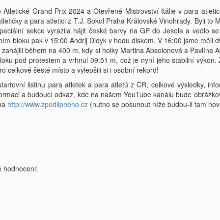
 Atletické Grand Prix 2024 a Otevřené Mistrovství Itálie v para atlet
tletičky a para atletici z T.J. Sokol Praha Královské Vinohrady. Byli t
peciální sekce vyrazila hájit české barvy na GP do Jesola a vedlo s
ním bloku pak v 15:00 Andrij Didyk v hodu diskem. V 16:00 jsme měli d
zahájili během na 400 m, kdy si holky Martina Absolonová a Pavlína Ab
loku pod protestem a vrhnul 09.51 m, což je nyní jeho stabilní výkon. 
elkové šesté místo a vylepšili si i osobní rekord!
tartovní listinu para atletek a para atletů z ČR, celkové výsledky, i
informaci a budoucí odkaz, kde na našem YouTube kanálu bude obrázkov
 na
http://www.zpodlipneho.cz
(nutno se posunout níže budou-li tam nov
 hodnoceni: