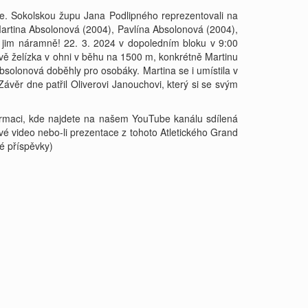
ice. Sokolskou župu Jana Podlipného reprezentovali na
o Martina Absolonová (2004), Pavlína Absolonová (2004),
e jim náramně! 22. 3. 2024 v dopoledním bloku v 9:00
vě želízka v ohni v běhu na 1500 m, konkrétně Martinu
solonová doběhly pro osobáky. Martina se i umístila v
Závěr dne patřil Oliverovi Janouchovi, který si se svým
nformaci, kde najdete na našem YouTube kanálu sdílená
é video nebo-li prezentace z tohoto Atletického Grand
é příspěvky)