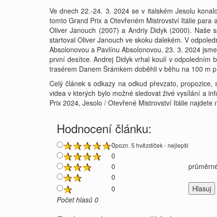
Ve dnech 22.-24. 3. 2024 se v italském Jesolu konalo
tomto Grand Prix a Otevřeném Mistrovství Itálie para a
Oliver Janouch (2007) a Andriy Didyk (2000). Naše s
startoval Oliver Janouch ve skoku dalekém. V odpoled
Absolonovou a Pavlínu Absolonovou. 23. 3. 2024 jsme 
první desítce. Andrej Didyk vrhal koulí v odpoledním b
trasérem Danem Šrámkem doběhli v běhu na 100 m pro c
Celý článek s odkazy na odkud převzato, propozice, s
videa v kterých bylo možné sledovat živé vysílání a 
Prix 2024, Jesolo / Otevřené Mistrovství Itálie najdete
Hodnocení článku:
0
pozn. 5 hvězdiček - nejlepší
0
0
průměrné
0
0
Počet hlasů 0