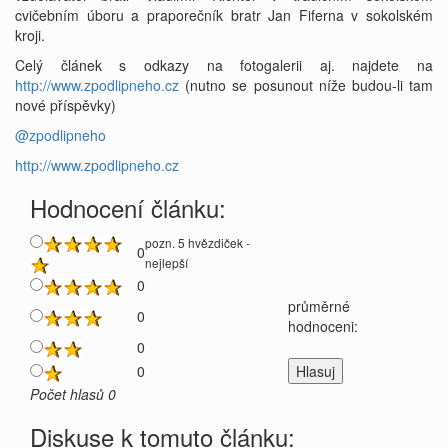
cvičebním úboru a praporečník bratr Jan Fiferna v sokolském
kroji.
Celý článek s odkazy na fotogalerii aj. najdete na
http://www.zpodlipneho.cz
(nutno se posunout níže budou-li tam
nové příspěvky)
@zpodlipneho
http://www.zpodlipneho.cz
Hodnocení článku:
pozn. 5 hvězdiček -
0
nejlepší
0
průměrné
0
hodnoceni:
0
0
Počet hlasů 0
Diskuse k tomuto článku: