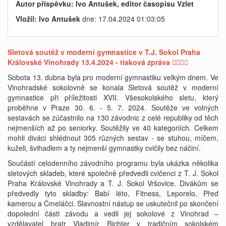
Autor příspěvku: Ivo Antušek, editor časopisu Vzlet
Vložil: Ivo Antušek
dne: 17.04.2024 01:03:05
Sletová soutěž v moderní gymnastice v T.J. Sokol Praha
Královské Vinohrady 13.4.2024 - tisková zpráva 🤸‍♀️🤸‍♂️
Sobota 13. dubna byla pro moderní gymnastiku velkým dnem. Ve
Vinohradské sokolovně se konala Sletová soutěž v moderní
gymnastice při příležitosti XVII. Všesokolského sletu, který
proběhne v Praze 30. 6. - 5. 7. 2024. Soutěže ve volných
sestavách se zúčastnilo na 130 závodnic z celé republiky od těch
nejmenších až po seniorky. Soutěžily ve 40 kategoriích. Celkem
mohli diváci shlédnout 305 různých sestav - se stuhou, míčem,
kuželi, švihadlem a ty nejmenší gymnastky cvičily bez náčiní.
Součástí celodenního závodního programu byla ukázka několika
sletových skladeb, které společně předvedli cvičenci z T. J. Sokol
Praha Královské Vinohrady a T. J. Sokol Vršovice. Divákům se
předvedly tyto skladby: Babí léto, Fitness, Leporelo, Před
kamerou a Čmeláčci. Slavnostní nástup se uskutečnil po skončení
dopolední části závodu a vedli jej sokolové z Vinohrad –
vzdělavatel bratr Vladimír Richter v tradičním sokolském