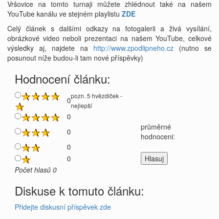
Vršovice na tomto turnaji můžete zhlédnout také na našem
YouTube kanálu ve stejném playlistu
ZDE
Celý článek s dalšími odkazy na fotogalerii a živá vysílání,
obrázkové video neboli prezentaci na našem YouTube, celkové
výsledky aj, najdete na
http://www.zpodlipneho.cz
(nutno se
posunout níže budou-li tam nové příspěvky)
Hodnocení článku:
pozn. 5 hvězdiček -
0
nejlepší
0
průměrné
0
hodnoceni:
0
0
Počet hlasů 0
Diskuse k tomuto článku:
Přidejte diskusní příspěvek zde