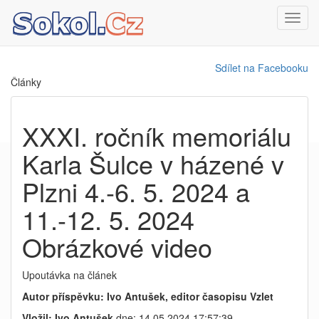
Toggl
navig
Sdílet na Facebooku
Články
XXXI. ročník memoriálu
Karla Šulce v házené v
Plzni 4.-6. 5. 2024 a
11.-12. 5. 2024
Obrázkové video
Upoutávka na článek
Autor příspěvku: Ivo Antušek, editor časopisu Vzlet
Vložil: Ivo Antušek
dne: 14.05.2024 17:57:39