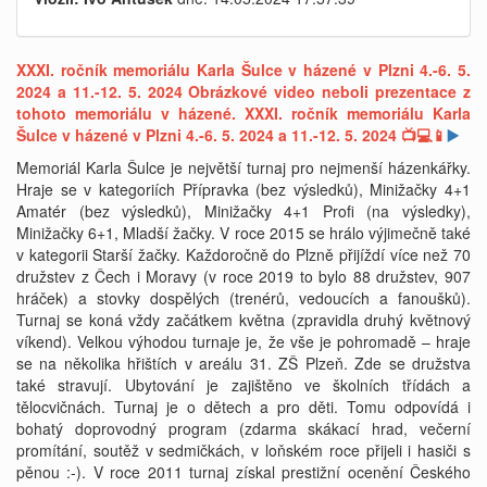
XXXI. ročník memoriálu Karla Šulce v házené v Plzni 4.-6. 5.
2024 a 11.-12. 5. 2024 Obrázkové video neboli prezentace z
tohoto memoriálu v házené. XXXI. ročník memoriálu Karla
Šulce v házené v Plzni 4.-6. 5. 2024 a 11.-12. 5. 2024 📺💻📱
▶️
Memoriál Karla Šulce je největší turnaj pro nejmenší házenkářky.
Hraje se v kategoriích Přípravka (bez výsledků), Minižačky 4+1
Amatér (bez výsledků), Minižačky 4+1 Profi (na výsledky),
Minižačky 6+1, Mladší žačky. V roce 2015 se hrálo výjimečně také
v kategorii Starší žačky. Každoročně do Plzně přijíždí více než 70
družstev z Čech i Moravy (v roce 2019 to bylo 88 družstev, 907
hráček) a stovky dospělých (trenérů, vedoucích a fanoušků).
Turnaj se koná vždy začátkem května (zpravidla druhý květnový
víkend). Velkou výhodou turnaje je, že vše je pohromadě – hraje
se na několika hřištích v areálu 31. ZŠ Plzeň. Zde se družstva
také stravují. Ubytování je zajištěno ve školních třídách a
tělocvičnách. Turnaj je o dětech a pro děti. Tomu odpovídá i
bohatý doprovodný program (zdarma skákací hrad, večerní
promítání, soutěž v sedmičkách, v loňském roce přijeli i hasiči s
pěnou :-). V roce 2011 turnaj získal prestižní ocenění Českého