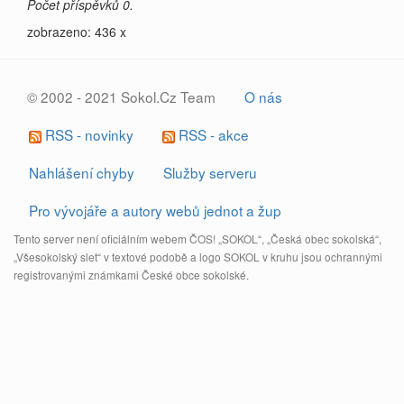
Počet příspěvků 0.
zobrazeno: 436 x
© 2002 - 2021 Sokol.Cz Team
O nás
RSS - novinky
RSS - akce
Nahlášení chyby
Služby serveru
Pro vývojáře a autory webů jednot a žup
Tento server není oficiálním webem ČOS! „SOKOL“, „Česká obec sokolská“,
„Všesokolský slet“ v textové podobě a logo SOKOL v kruhu jsou ochrannými
registrovanými známkami České obce sokolské.