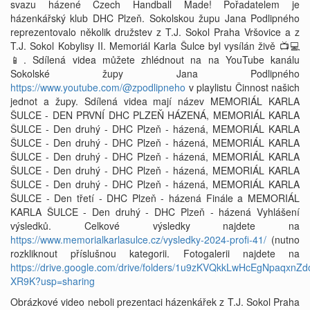
svazu házené Czech Handball Made! Pořadatelem je
házenkářský klub DHC Plzeň. Sokolskou župu Jana Podlipného
reprezentovalo několik družstev z T.J. Sokol Praha Vršovice a z
T.J. Sokol Kobylisy II. Memoriál Karla Šulce byl vysílán živě 📺💻
📱. Sdílená videa můžete zhlédnout na na YouTube kanálu
Sokolské župy Jana Podlipného
https://www.youtube.com/@zpodlipneho
v playlistu Činnost našich
jednot a župy. Sdílená videa mají název MEMORIÁL KARLA
ŠULCE - DEN PRVNÍ DHC PLZEŇ HÁZENÁ, MEMORIÁL KARLA
ŠULCE - Den druhý - DHC Plzeň - házená, MEMORIÁL KARLA
ŠULCE - Den druhý - DHC Plzeň - házená, MEMORIÁL KARLA
ŠULCE - Den druhý - DHC Plzeň - házená, MEMORIÁL KARLA
ŠULCE - Den druhý - DHC Plzeň - házená, MEMORIÁL KARLA
ŠULCE - Den druhý - DHC Plzeň - házená, MEMORIÁL KARLA
ŠULCE - Den třetí - DHC Plzeň - házená Finále a MEMORIÁL
KARLA ŠULCE - Den druhý - DHC Plzeň - házená Vyhlášení
výsledků. Celkové výsledky najdete na
https://www.memorialkarlasulce.cz/vysledky-2024-profi-41/
(nutno
rozkliknout příslušnou kategorii. Fotogalerii najdete na
https://drive.google.com/drive/folders/1u9zKVQkkLwHcEgNpaqxnZ
XR9K?usp=sharing
Obrázkové video neboli prezentaci házenkářek z T.J. Sokol Praha