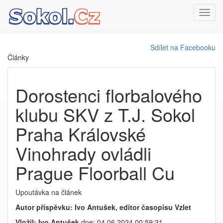
Toggl
navig
Sdílet na Facebooku
Články
Dorostenci florbalového
klubu SKV z T.J. Sokol
Praha Královské
Vinohrady ovládli
Prague Floorball Cu
Upoutávka na článek
Autor příspěvku: Ivo Antušek, editor časopisu Vzlet
Vložil: Ivo Antušek
dne: 04.06.2024 00:59:31