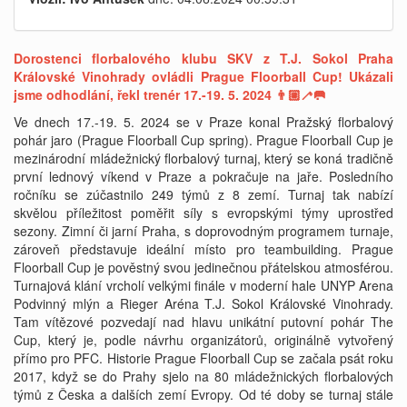
Dorostenci florbalového klubu SKV z T.J. Sokol Praha
Královské Vinohrady ovládli Prague Floorball Cup! Ukázali
jsme odhodlání, řekl trenér 17.-19. 5. 2024 👨🏼‍🦯🥅
Ve dnech 17.-19. 5. 2024 se v Praze konal Pražský florbalový
pohár jaro (Prague Floorball Cup spring). Prague Floorball Cup je
mezinárodní mládežnický florbalový turnaj, který se koná tradičně
první lednový víkend v Praze a pokračuje na jaře. Posledního
ročníku se zúčastnilo 249 týmů z 8 zemí. Turnaj tak nabízí
skvělou příležitost poměřit síly s evropskými týmy uprostřed
sezony. Zimní či jarní Praha, s doprovodným programem turnaje,
zároveň představuje ideální místo pro teambuilding. Prague
Floorball Cup je pověstný svou jedinečnou přátelskou atmosférou.
Turnajová klání vrcholí velkými finále v moderní hale UNYP Arena
Podvinný mlýn a Rieger Aréna T.J. Sokol Královské Vinohrady.
Tam vítězové pozvedají nad hlavu unikátní putovní pohár The
Cup, který je, podle návrhu organizátorů, originálně vytvořený
přímo pro PFC. Historie Prague Floorball Cup se začala psát roku
2017, když se do Prahy sjelo na 80 mládežnických florbalových
týmů z Česka a dalších zemí Evropy. Od té doby se turnaj stále