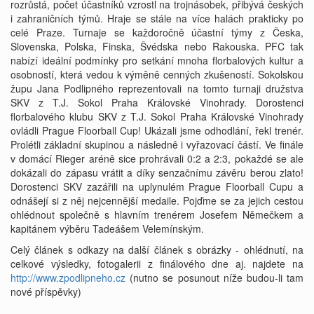
rozrůstá, počet účastníků vzrostl na trojnásobek, přibývá českých
i zahraničních týmů. Hraje se stále na více halách prakticky po
celé Praze. Turnaje se každoročně účastní týmy z Česka,
Slovenska, Polska, Finska, Švédska nebo Rakouska. PFC tak
nabízí ideální podmínky pro setkání mnoha florbalových kultur a
osobností, která vedou k výměně cenných zkušeností. Sokolskou
župu Jana Podlipného reprezentovali na tomto turnaji družstva
SKV z T.J. Sokol Praha Královské Vinohrady. Dorostenci
florbalového klubu SKV z T.J. Sokol Praha Královské Vinohrady
ovládli Prague Floorball Cup! Ukázali jsme odhodlání, řekl trenér.
Prolétli základní skupinou a následně i vyřazovací částí. Ve finále
v domácí Rieger aréně sice prohrávali 0:2 a 2:3, pokaždé se ale
dokázali do zápasu vrátit a díky senzačnímu závěru berou zlato!
Dorostenci SKV zazářili na uplynulém Prague Floorball Cupu a
odnášejí si z něj nejcennější medaile. Pojďme se za jejich cestou
ohlédnout společně s hlavním trenérem Josefem Němečkem a
kapitánem výběru Tadeášem Velemínským.
Celý článek s odkazy na další článek s obrázky - ohlédnutí, na
celkové výsledky, fotogalerii z finálového dne aj. najdete na
http://www.zpodlipneho.cz
(nutno se posunout níže budou-li tam
nové příspěvky)