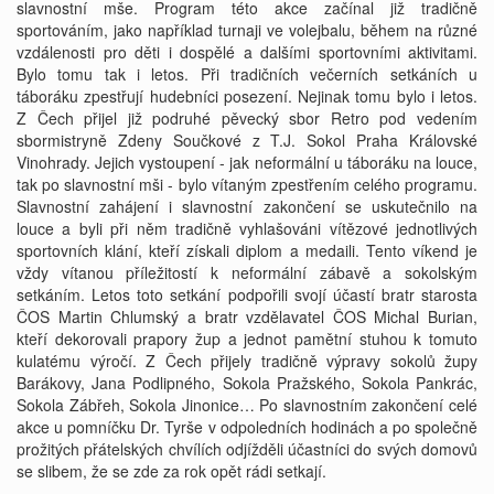
slavnostní mše. Program této akce začínal již tradičně
sportováním, jako například turnaji ve volejbalu, během na různé
vzdálenosti pro děti i dospělé a dalšími sportovními aktivitami.
Bylo tomu tak i letos. Při tradičních večerních setkáních u
táboráku zpestřují hudebníci posezení. Nejinak tomu bylo i letos.
Z Čech přijel již podruhé pěvecký sbor Retro pod vedením
sbormistryně Zdeny Součkové z T.J. Sokol Praha Královské
Vinohrady. Jejich vystoupení - jak neformální u táboráku na louce,
tak po slavnostní mši - bylo vítaným zpestřením celého programu.
Slavnostní zahájení i slavnostní zakončení se uskutečnilo na
louce a byli při něm tradičně vyhlašováni vítězové jednotlivých
sportovních klání, kteří získali diplom a medaili. Tento víkend je
vždy vítanou příležitostí k neformální zábavě a sokolským
setkáním. Letos toto setkání podpořili svojí účastí bratr starosta
ČOS Martin Chlumský a bratr vzdělavatel ČOS Michal Burian,
kteří dekorovali prapory žup a jednot pamětní stuhou k tomuto
kulatému výročí. Z Čech přijely tradičně výpravy sokolů župy
Barákovy, Jana Podlipného, Sokola Pražského, Sokola Pankrác,
Sokola Zábřeh, Sokola Jinonice… Po slavnostním zakončení celé
akce u pomníčku Dr. Tyrše v odpoledních hodinách a po společně
prožitých přátelských chvílích odjížděli účastníci do svých domovů
se slibem, že se zde za rok opět rádi setkají.