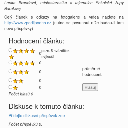
Lenka Brandová, místostarostka a tajemnice Sokolské župy
Barákovy
Celý článek s odkazy na fotogalerie a videa najdete na
http://www.zpodlipneho.cz
(nutno se posunout níže budou-li tam
nové příspěvky)
Hodnocení článku:
pozn. 5 hvězdiček -
0
nejlepší
0
průměrné
0
hodnoceni:
0
0
Počet hlasů 0
Diskuse k tomuto článku:
Přidejte diskusní příspěvek zde
Počet příspěvků 0.