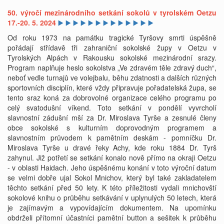
50. výročí mezinárodního setkání sokolů v tyrolském Oetzu
17.-20. 5. 2024
▶️
▶️
▶️
▶️
▶️
▶️
▶️
▶️
▶️
▶️
▶️
▶️
▶️
Od roku 1973 na památku tragické Tyršovy smrti úspěšně
pořádají střídavě tři zahraniční sokolské župy v Oetzu v
Tyrolských Alpách v Rakousku sokolské mezinárodní srazy.
Program naplňuje heslo sokolstva „Ve zdravém těle zdravý duch“,
neboť vedle turnajů ve volejbalu, běhu zdatnosti a dalších různých
sportovních disciplín, které vždy připravuje pořadatelská župa, se
tento sraz koná za dobrovolné organizace celého programu po
celý svatodušní víkend. Toto setkání v pondělí vyvrcholí
slavnostní zádušní mší za Dr. Miroslava Tyrše a zesnulé členy
obce sokolské s kulturním doprovodným programem a
slavnostním průvodem k pamětním deskám - pomníčku Dr.
Miroslava Tyrše u dravé řeky Achy, kde roku 1884 Dr. Tyrš
zahynul. Již potřetí se setkání konalo nově přímo na okraji Oetzu
- v oblasti Haidach. Jeho úspěšnému konání v toto výroční datum
se velmi dobře ujal Sokol Mnichov, který byl také zakladatelem
těchto setkání před 50 lety. K této příležitosti vydali mnichovští
sokolové knihu o průběhu setkávání v uplynulých 50 letech, která
je zajímavým a vypovídajícím dokumentem. Na upomínku
obdrželi přítomní účastníci pamětní button a sešitek k průběhu