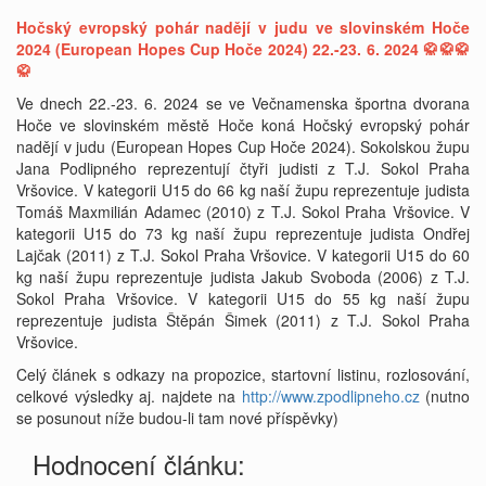
Hočský evropský pohár nadějí v judu ve slovinském Hoče
2024 (European Hopes Cup Hoče 2024) 22.-23. 6. 2024 🥋🥋🥋
🥋
Ve dnech 22.-23. 6. 2024 se ve Večnamenska športna dvorana
Hoče ve slovinském městě Hoče koná Hočský evropský pohár
nadějí v judu (European Hopes Cup Hoče 2024). Sokolskou župu
Jana Podlipného reprezentují čtyři judisti z T.J. Sokol Praha
Vršovice. V kategorii U15 do 66 kg naší župu reprezentuje judista
Tomáš Maxmilián Adamec (2010) z T.J. Sokol Praha Vršovice. V
kategorii U15 do 73 kg naší župu reprezentuje judista Ondřej
Lajčak (2011) z T.J. Sokol Praha Vršovice. V kategorii U15 do 60
kg naší župu reprezentuje judista Jakub Svoboda (2006) z T.J.
Sokol Praha Vršovice. V kategorii U15 do 55 kg naší župu
reprezentuje judista Štěpán Šimek (2011) z T.J. Sokol Praha
Vršovice.
Celý článek s odkazy na propozice, startovní listinu, rozlosování,
celkové výsledky aj. najdete na
http://www.zpodlipneho.cz
(nutno
se posunout níže budou-li tam nové příspěvky)
Hodnocení článku: