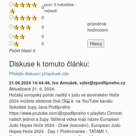
pozn. 5 hvězdiček -
0
nejlepší
0
průměrné
0
hodnoceni:
0
0
Počet hlasů 0
Diskuse k tomuto článku:
Přidejte diskusní příspěvek zde
21.06.2024 14:44:46, Ivo Antušek, vzlet@zpodlipneho.cz
Aktualizace 21. 6. 2024:
Hočský evropský pohár nadějí v judu ve slovinském Hoče
2024 můžete sledovat živě 📺💻📱 na YouTube kanálu
Sokolské župy Jana Podlipného
https://www.youtube.com/@zpodlipneho v playlistu Činnost
našich jednot a župy. Sdílená videa mají název European
Judo Hopes Hoče 2024 - Draw (losování), European Judo
Hopes Hoče 2024 - Day 1 Preliminaries - TATAMI 1,