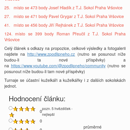
25. místo se 473 body Josef Hladík z T.J. Sokol Praha Vršovice
27. místo se 471 body Pavel Grygar z T.J. Sokol Praha Vršovice
41. místo se 456 body Jiří Rejhánek z T.J. Sokol Praha Vršovice
124. místo se 399 body Roman Přeučil z T.J. Sokol Praha
Vršovice
Celý článek s odkazy na propozice, celkové výsledky a fotogalerii
najdete na
http://www.zpodlipneho.cz
(nutno se posunout níže
budou-li ta nové příspěvky) a
na
https://www.youtube.com/@zpodlipneho/community
(nutno se
posunout níže budou-li tam nové příspěvky)
Turnaje se účastní kuželkáři a kuželkářky i z dalších sokolskách
jednot.
Hodnocení článku:
pozn. 5 hvězdiček -
0
nejlepší
0
průměrné
0