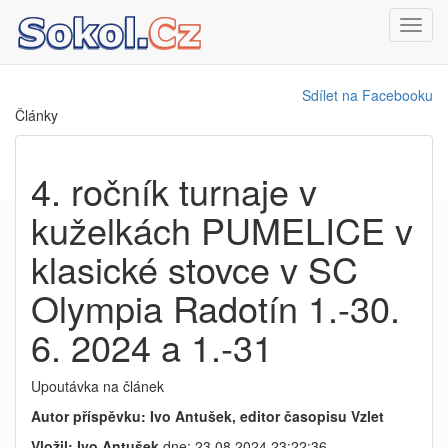
Toggl
navig
Sdílet na Facebooku
Články
4. ročník turnaje v
kuželkách PUMELICE v
klasické stovce v SC
Olympia Radotín 1.-30.
6. 2024 a 1.-31
Upoutávka na článek
Autor příspěvku: Ivo Antušek, editor časopisu Vzlet
Vložil: Ivo Antušek
dne: 23.08.2024 23:22:36