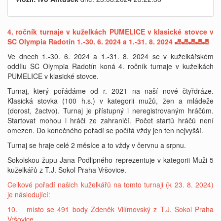
4. ročník turnaje v kuželkách PUMELICE v klasické stovce v
SC Olympia Radotín 1.-30. 6. 2024 a 1.-31. 8. 2024 🎳🎳🎳🎳🎳
Ve dnech 1.-30. 6. 2024 a 1.-31. 8. 2024 se v kuželkářském
oddílu SC Olympia Radotín koná 4. ročník turnaje v kuželkách
PUMELICE v klasické stovce.
Turnaj, který pořádáme od r. 2021 na naší nové čtyřdráze.
Klasická stovka (100 h.s.) v kategorii mužů, žen a mládeže
(dorost, žactvo). Turnaj je přístupný i neregistrovaným hráčům.
Startovat mohou i hráči ze zahraničí. Počet startů hráčů není
omezen. Do konečného pořadí se počítá vždy jen ten nejvyšší.
Turnaj se hraje celé 2 měsíce a to vždy v červnu a srpnu.
Sokolskou župu Jana Podlipného reprezentuje v kategorii Muži 5
kuželkářů z T.J. Sokol Praha Vršovice.
Celkové pořadí našich kuželkářů na tomto turnaji (k 23. 8. 2024)
je následující:
10. místo se 491 body Zdeněk Vilímovský z T.J. Sokol Praha
Vršovice