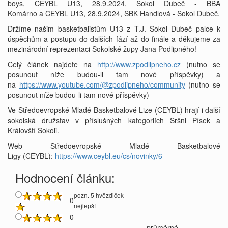
boys, CEYBL U13, 28.9.2024, Sokol Dubeč - BBA
Komárno a CEYBL U13, 28.9.2024, ŠBK Handlová - Sokol Dubeč.
Držíme našim basketbalistům U13 z T.J. Sokol Dubeč palce k
úspěchům a postupu do dalších fází až do finále a děkujeme za
mezinárodní reprezentaci Sokolské župy Jana Podlipného!
Celý článek najdete na
http://www.zpodlipneho.cz
(nutno se
posunout níže budou-li tam nové příspěvky) a
na
https://www.youtube.com/@zpodlipneho/community
(nutno se
posunout níže budou-li tam nové příspěvky)
Ve Středoevropské Mladé Basketbalové Lize (CEYBL) hrají i další
sokolská družstav v příslušných kategoriích Sršni Písek a
Královští Sokoli.
Web Středoevropské Mladé Basketbalové
Ligy (CEYBL):
https://www.ceybl.eu/cs/novinky/6
Hodnocení článku:
pozn. 5 hvězdiček -
0
nejlepší
0
průměrné