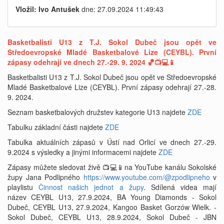
Vložil: Ivo Antušek
dne: 27.09.2024 11:49:43
Basketbalisti U13 z T.J. Sokol Dubeč jsou opět ve
Středoevropské Mladé Basketbalové Lize (CEYBL). První
zápasy odehrají ve dnech 27.-29. 9. 2024 🏀📺💻📱
Basketbalisti U13 z T.J. Sokol Dubeč jsou opět ve Středoevropské
Mladé Basketbalové Lize (CEYBL). První zápasy odehrají 27.-28.
9. 2024.
Seznam basketbalových družstev kategorie U13 najdete
ZDE
Tabulku základní části najdete
ZDE
Tabulka aktuálních zápasů v Ústí nad Orlicí ve dnech 27.-29.
9.2024 s výsledky a jinými informacemi najdete
ZDE
Zápasy můžete sledovat živě 📺💻📱na YouTube kanálu Sokolské
župy Jana Podlipného
https://www.youtube.com/@zpodlipneho
v
playlistu
Činnost našich jednot a župy
. Sdílená videa mají
název CEYBL U13, 27.9.2024, BA Young Diamonds - Sokol
Dubeč, CEYBL U13, 27.9.2024, Kangoo Basket Gorzów Wielk. -
Sokol Dubeč, CEYBL U13, 28.9.2024, Sokol Dubeč - JBN