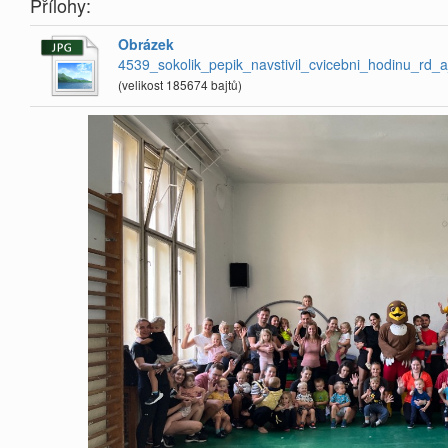
Přílohy:
Obrázek
4539_sokolik_pepik_navstivil_cvicebni_hodinu_rd_a
(velikost 185674 bajtů)