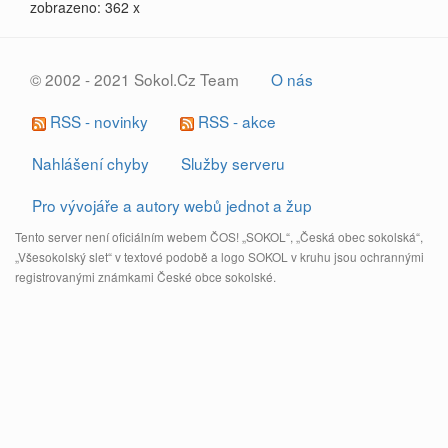
zobrazeno: 362 x
© 2002 - 2021 Sokol.Cz Team
O nás
RSS - novinky
RSS - akce
Nahlášení chyby
Služby serveru
Pro vývojáře a autory webů jednot a žup
Tento server není oficiálním webem ČOS! „SOKOL“, „Česká obec sokolská“,
„Všesokolský slet“ v textové podobě a logo SOKOL v kruhu jsou ochrannými
registrovanými známkami České obce sokolské.