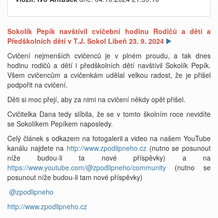
Sokolík Pepík navštívil cvičební hodinu Rodičů a dětí a
Předškolních dětí v T.J. Sokol Libeň 23. 9. 2024
▶️
Cvičení nejmenších cvičenců je v plném proudu, a tak dnes
hodinu rodičů a dětí i předškolních dětí navštívil Sokolík Pepík.
Všem cvičencům a cvičenkám udělal velkou radost, že je přišel
podpořit na cvičení.
Děti si moc přejí, aby za nimi na cvičení někdy opět přišel.
Cvičitelka Dana tedy slíbila, že se v tomto školním roce nevidíte
se Sokolíkem Pepíkem naposledy.
Celý článek s odkazem na fotogalerii a video na našem YouTube
kanálu najdete na
http://www.zpodlipneho.cz
(nutno se posunout
níže budou-li ta nové příspěvky) a na
https://www.youtube.com/@zpodlipneho/community
(nutno se
posunout níže budou-li tam nové příspěvky)
@zpodlipneho
http://www.zpodlipneho.cz