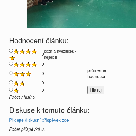
Hodnocení článku:
pozn. 5 hvězdiček -
0
nejlepší
0
průměrné
0
hodnoceni:
0
0
Počet hlasů 0
Diskuse k tomuto článku:
Přidejte diskusní příspěvek zde
Počet příspěvků 0.