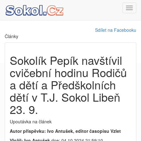
Toggl
navig
Sdílet na Facebooku
Články
Sokolík Pepík navštívil
cvičební hodinu Rodičů
a dětí a Předškolních
dětí v T.J. Sokol Libeň
23. 9.
Upoutávka na článek
Autor příspěvku: Ivo Antušek, editor časopisu Vzlet
Vložil: Ivo Antušek
dne: 04.10.2024 21:59:10