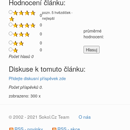
Hodnocení článku:
pozn. 5 hvězdiček -
0
nejlepší
0
průměrné
0
hodnoceni:
0
0
Počet hlasů 0
Diskuse k tomuto článku:
Přidejte diskusní příspěvek zde
Počet příspěvků 0.
zobrazeno: 300 x
© 2002 - 2021 Sokol.Cz Team
O nás
RSS - novinky
RSS - akce