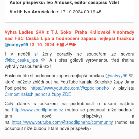
Autor příspěvku: Ivo Antušek, editor časopisu Vzlet
Vložil: Ivo Antušek
dne: 17.10.2024 00:16:45
Výhra Ladies SKV z T.J. Sokol Praha Královské Vinohrady
nad FBC Česká Lípa a hodnocení zápasu nejlepší hráčkou
@natyyy99
13. 10. 2024 👩🏼‍🦯🥅
▶️
I v neděli si ženy poradily se soupeřem ze severu
@fbc_ceska_lipa
💛 A i přes gólově vyrovnanou třetí třetinu
vyhrály zaslouženě 6:2!
Poslechněte si hodnocení zápasu nejlepší hráčkou
@natyyy99
💛,
které můžete zhlédnout na YouTube kanálu Sokolské župy Jana
Podlipného
https://www.youtube.com/@zpodlipneho
v playlistu
Činnost našich jednot a župy
ZDE
Celý článek s odkazem na podrobnosti o utkání najdete
na
http://www.zpodlipneho.cz
(nutno se posunout níže budou-li
tam nové příspěvky) a
na
https://www.youtube.com/@zpodlipneho/community
(nutno se
posunout níže budou-li tam nové příspěvky)