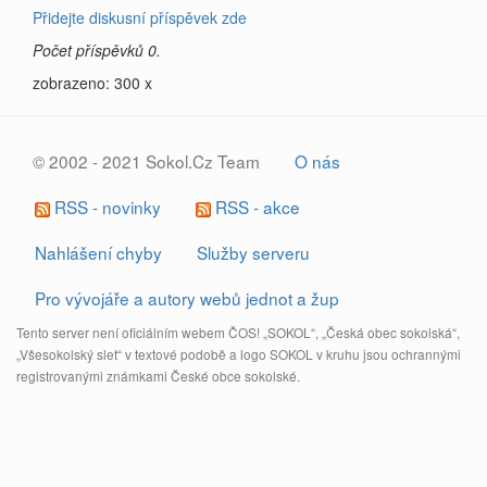
Přidejte diskusní příspěvek zde
Počet příspěvků 0.
zobrazeno: 300 x
© 2002 - 2021 Sokol.Cz Team
O nás
RSS - novinky
RSS - akce
Nahlášení chyby
Služby serveru
Pro vývojáře a autory webů jednot a žup
Tento server není oficiálním webem ČOS! „SOKOL“, „Česká obec sokolská“,
„Všesokolský slet“ v textové podobě a logo SOKOL v kruhu jsou ochrannými
registrovanými známkami České obce sokolské.