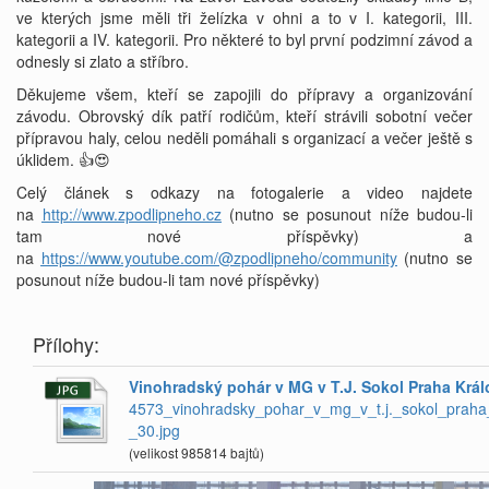
ve kterých jsme měli tři želízka v ohni a to v I. kategorii, III.
kategorii a IV. kategorii. Pro některé to byl první podzimní závod a
odnesly si zlato a stříbro.
Děkujeme všem, kteří se zapojili do přípravy a organizování
závodu. Obrovský dík patří rodičům, kteří strávili sobotní večer
přípravou haly, celou neděli pomáhali s organizací a večer ještě s
úklidem. 👍😍
Celý článek s odkazy na fotogalerie a video najdete
na
http://www.zpodlipneho.cz
(nutno se posunout níže budou-li
tam nové příspěvky) a
na
https://www.youtube.com/@zpodlipneho/community
(nutno se
posunout níže budou-li tam nové příspěvky)
Přílohy:
Vinohradský pohár v MG v T.J. Sokol Praha Král
4573_vinohradsky_pohar_v_mg_v_t.j._sokol_praha
_30.jpg
(velikost 985814 bajtů)