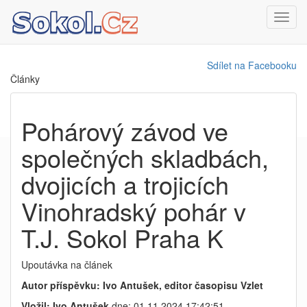
Toggl
navig
Sdílet na Facebooku
Články
Pohárový závod ve
společných skladbách,
dvojicích a trojicích
Vinohradský pohár v
T.J. Sokol Praha K
Upoutávka na článek
Autor příspěvku: Ivo Antušek, editor časopisu Vzlet
Vložil: Ivo Antušek
dne: 01.11.2024 17:42:51