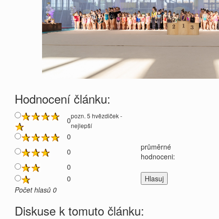
Hodnocení článku:
pozn. 5 hvězdiček -
0
nejlepší
0
průměrné
0
hodnoceni:
0
0
Počet hlasů 0
Diskuse k tomuto článku: