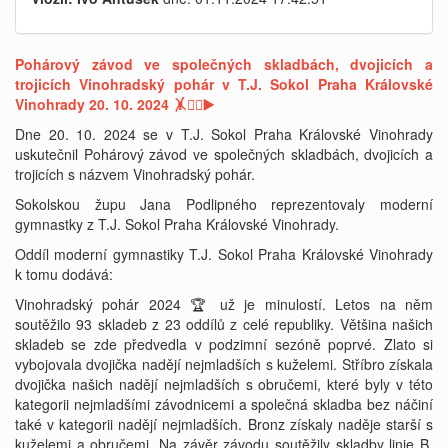
Pohárový závod ve společných skladbách, dvojicích a
trojicích Vinohradský pohár v T.J. Sokol Praha Královské
Vinohrady 20. 10. 2024 🤸🤸‍♂️
▶️
Dne 20. 10. 2024 se v T.J. Sokol Praha Královské Vinohrady
uskutečnil Pohárový závod ve společných skladbách, dvojicích a
trojicích s názvem Vinohradský pohár.
Sokolskou župu Jana Podlipného reprezentovaly moderní
gymnastky z T.J. Sokol Praha Královské Vinohrady.
Oddíl moderní gymnastiky T.J. Sokol Praha Královské Vinohrady
k tomu dodává:
Vinohradský pohár 2024 🏆 už je minulostí. Letos na něm
soutěžilo 93 skladeb z 23 oddílů z celé republiky. Většina našich
skladeb se zde předvedla v podzimní sezóně poprvé. Zlato si
vybojovala dvojička nadějí nejmladších s kuželemi. Stříbro získala
dvojička našich nadějí nejmladších s obručemi, které byly v této
kategorii nejmladšími závodnicemi a společná skladba bez náčiní
také v kategorii nadějí nejmladších. Bronz získaly naděje starší s
kuželemi a obručemi. Na závěr závodu soutěžily skladby linie B,